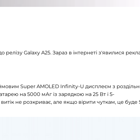
 релізу Galaxy A25. Зараз в інтернеті з'явилися рекл
юймовим Super AMOLED Infinity-U дисплеєм з розділь
тарею на 5000 мАг із зарядкою на 25 Вт і 5-
итік не розкриває, але якщо вірити чуткам, це буде