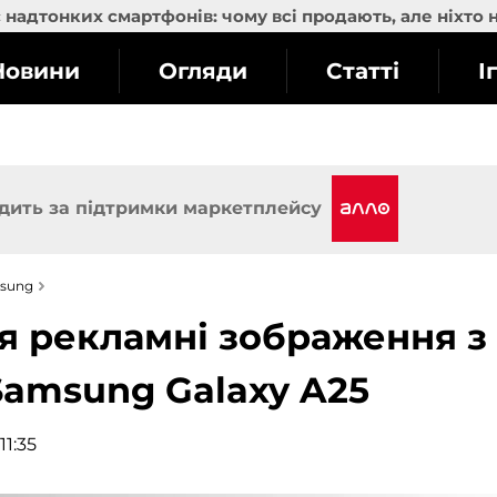
надтонких смартфонів: чому всі продають, але ніхто 
Новини
Огляди
Статті
І
дить за підтримки маркетплейсу
sung
ся рекламні зображення з
amsung Galaxy A25
11:35