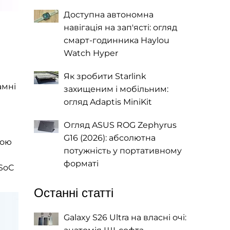
Доступна автономна
навігація на зап'ясті: огляд
смарт-годинника Haylou
Watch Hyper
Як зробити Starlink
амні
захищеним і мобільним:
огляд Adaptis MiniKit
Огляд ASUS ROG Zephyrus
G16 (2026): абсолютна
ною
потужність у портативному
форматі
 SoC
Останні статті
Galaxy S26 Ultra на власні очі: