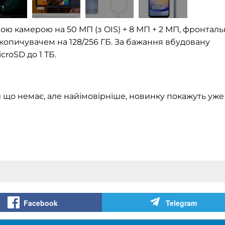
ою камерою на 50 МП (з OIS) + 8 МП + 2 МП, фронтал
накопичувачем на 128/256 ГБ. За бажання вбудовану
roSD до 1 ТБ.
и що немає, але найімовірніше, новинку покажуть уже
Facebook
Telegram