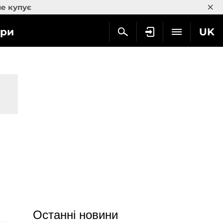
×
не купує
гри
UK
Останні новини