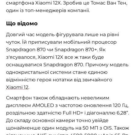
смартфона Xiaomi 12X. Зробив це Томас Ван Тен,
один із топ-менеджерів компанії.
Що відомо
Довгий час модель фігурувала лише на рівні
чуток. Їй приписували мобільний процесор
Snapdragon 870 чи Snapdragon 870+. Як
з'ясувалося, Xiaomi 12X все ж таки буде
оснащуватися Snapdragon 870. Причому модель
однокристальної системи стане єдиною
відмінністю героя нотатки від звичайного
Xiaomi 12
.
Смартфон також обладнають невеликим
дисплеєм AMOLED з частотою оновлення 120 Гц,
роздільною здатністю Full HD+ і діагоналлю 6,28”.
До складу основної камери точно увійде
щонайменше один модуль на 50 МП з OIS. Також