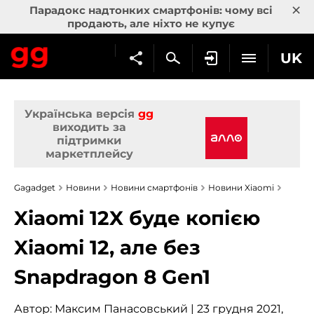
×
Парадокс надтонких смартфонів: чому всі
продають, але ніхто не купує
UK
Українська версія
gg
виходить за
підтримки
маркетплейсу
Gagadget
Новини
Новини смартфонів
Новини Xiaomi
Xiaomi 12X буде копією
Xiaomi 12, але без
Snapdragon 8 Gen1
Автор:
Максим Панасовський
| 23 грудня 2021,