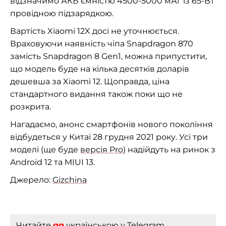
відзначимо АКБ ємністю 4500-5000 мАг із 65-Вт
провідною підзарядкою.
Вартість Xiaomi 12X досі не уточнюється.
Враховуючи наявність чіпа Snapdragon 870
замість Snapdragon 8 Gen1, можна припустити,
що модель буде на кілька десятків доларів
дешевша за Xiaomi 12. Щоправда, ціна
стандартного видання також поки що не
розкрита.
Нагадаємо, анонс смартфонів нового покоління
відбудеться у Китаї 28 грудня 2021 року. Усі три
моделі (ще буде
версія Pro
) надійдуть на ринок з
Android 12 та MIUI 13.
Джерело:
Gizchina
Читайте
gg
українською
у Telegram