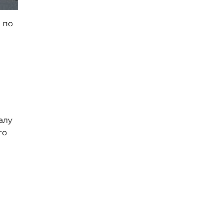
я по
алу
го