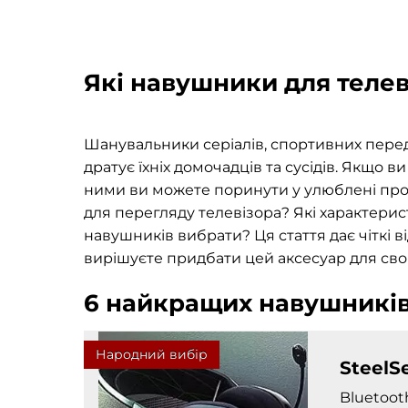
Які навушники для теле
Шанувальники серіалів, спортивних перед
дратує їхніх домочадців та сусідів. Якщо в
ними ви можете поринути у улюблені про
для перегляду телевізора?
Які характерис
навушників вибрати? Ця стаття дає чіткі ві
вирішуєте придбати цей аксесуар для свог
6 найкращих навушників
Народний вибір
SteelSe
Bluetoot