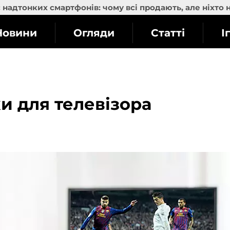
надтонких смартфонів: чому всі продають, але ніхто 
Новини
Огляди
Статті
І
 для телевізора