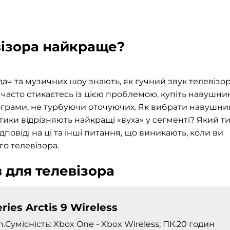
візора найкраще?
ач та музичних шоу знають, як гучний звук телевізо
и часто стикаєтесь із цією проблемою, купіть навушник
грами, не турбуючи оточуючих. Як вибрати навушни
тики відрізняють найкращі «вуха» у сегменті?
Який т
дповіді на ці та інші питання, що виникають, коли ви
о телевізора.
 для телевізора
ries Arctis 9 Wireless
h.Сумісність: Xbox One - Xbox Wireless; ПК.20 годин