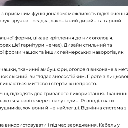
дель з приємним функціоналом: можливість підключенн
 звук, зручна посадка, лаконічний дизайн та гарний
ьної форми, цікаве кріплення до них оголов'я,
орах цієї гарнітури немає). Дизайн стильний та
ї форми чашок та інших геймерських наворотів, які
ові чашки, тканинні амбушюри, оголов'я виконане з мет
ашок якісний, виглядає зносостійким. Проте з лицьово
алишаються миттєво і стерти їх непросто.
ручні, підходять для тривалого використання. Тканинні
ваються навіть через пару годин. Розподіл ваги
вушників, хоч вони й не найлегші. Відмінна система з
а використовувати і під час заряджання. Кабель у