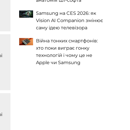
анатомія ШІ-софта
Samsung на CES 2026: як
Vision AI Companion змінює
саму ідею телевізора
Війна тонких смартфонів:
хто поки виграє гонку
технологій і чому це не
ї
Apple чи Samsung
ї