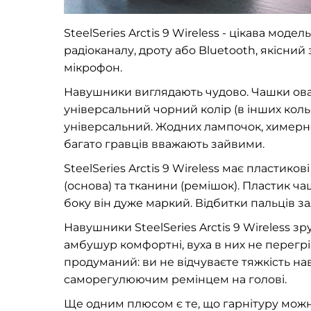
SteelSeries Arctis 9 Wireless - цікава мо
радіоканалу, дроту або Bluetooth, якісний
мікрофон.
Навушники виглядають чудово. Чашки овал
універсальний чорний колір (в інших коль
універсальний. Жодних лампочок, химерно
багато гравців вважають зайвими.
SteelSeries Arctis 9 Wireless має пластик
(основа) та тканини (ремішок). Пластик ч
боку він дуже маркий. Відбитки пальців з
Навушники SteelSeries Arctis 9 Wireless з
амбушур комфортні, вуха в них не перегрі
продуманий: ви не відчуваєте тяжкість на
саморегулюючим ремінцем на голові.
Ще одним плюсом є те, що гарнітуру можн