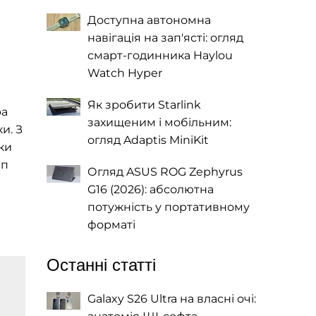
Доступна автономна
навігація на зап'ясті: огляд
смарт-годинника Haylou
Watch Hyper
Як зробити Starlink
ра
захищеним і мобільним:
и. З
огляд Adaptis MiniKit
ки
ип
Огляд ASUS ROG Zephyrus
G16 (2026): абсолютна
потужність у портативному
форматі
Останні статті
Galaxy S26 Ultra на власні очі: