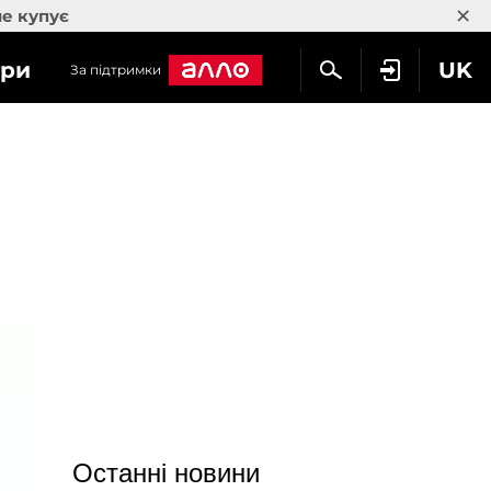
×
не купує
гри
UK
За підтримки
Останні новини