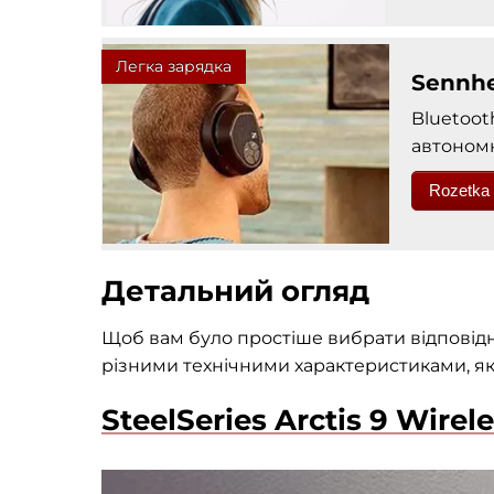
Легка зарядка
Sennhe
Bluetoot
автономн
Rozetka
Детальний огляд
Щоб вам було простіше вибрати відповідн
різними технічними характеристиками, я
SteelSeries Arctis 9 Wirel