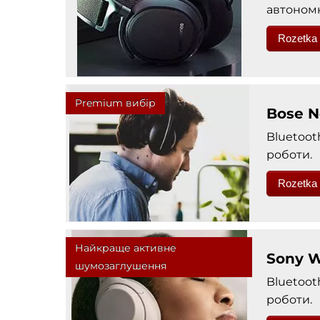
автономн
Rozetka
Premium вибір
Bose N
Bluetoot
роботи.
Rozetka
Найкраще активне
Sony 
шумозаглушення
Bluetoot
роботи.