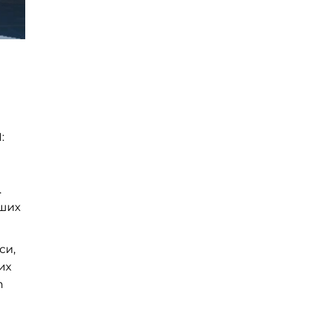
:
.
іших
си,
их
n