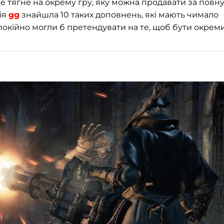
це тягне на окрему гру, яку можна продавати за повн
ція
gg
знайшла 10 таких доповнень, які мають чимало
 спокійно могли б претендувати на те, щоб бути окре