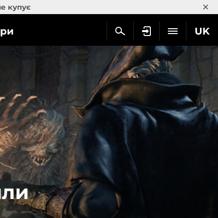
×
не купує
гри
UK
или