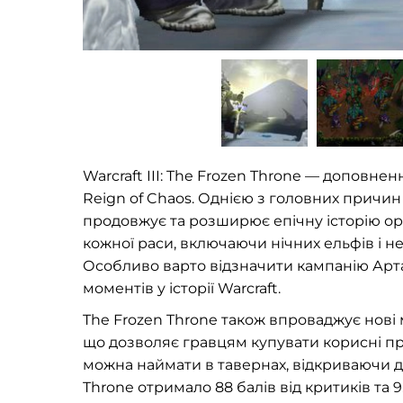
Warcraft III: The Frozen Throne — доповненн
Reign of Chaos. Однією з головних причин
продовжує та розширює епічну історію ори
кожної раси, включаючи нічних ельфів і н
Особливо варто відзначити кампанію Арта
моментів у історії Warcraft.
The Frozen Throne також впроваджує нові м
що дозволяє гравцям купувати корисні пр
можна наймати в тавернах, відкриваючи д
Throne отримало 88 балів від критиків та 9.