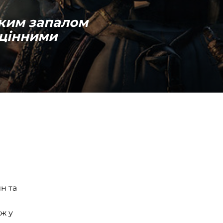
аким запалом
оцінними
н та
 ж у