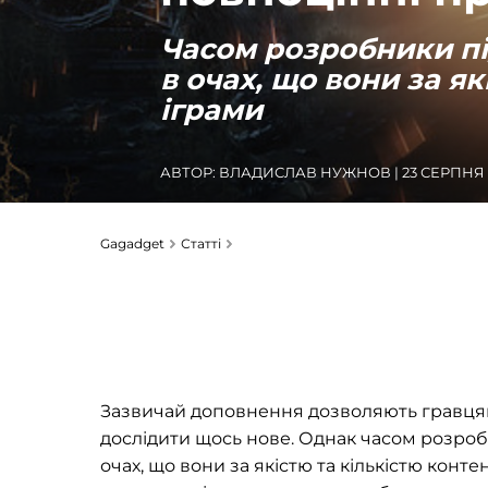
Часом розробники пі
в очах, що вони за я
іграми
АВТОР:
ВЛАДИСЛАВ НУЖНОВ
| 23 СЕРПНЯ 2
Gagadget
Статті
Зазвичай доповнення дозволяють гравцям 
дослідити щось нове. Однак часом розроб
очах, що вони за якістю та кількістю конт