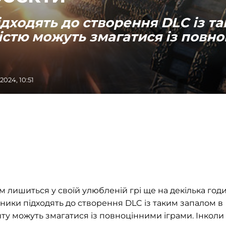
дходять до створення DLC із т
кістю можуть змагатися із повн
024, 10:51
лишиться у своїй улюбленій грі ще на декілька годи
ники підходять до створення DLC із таким запалом в
енту можуть змагатися із повноцінними іграми. Інколи