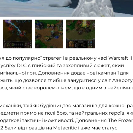
я до популярної стратегії в реальному часі Warcraft III
 успіху DLC є глибокий та захопливий сюжет, який
гінальної гри. Доповнення додає нові кампанії для
ежить, що дозволяє глибше зануритися у світ Азероту
са, який стає королем-лічем, що є одним з найепічн
еханіки, такі як будівництво магазинів для кожної ра
едмети прямо на полі бою, та нейтральних героїв, як
одаткові тактичні можливості. Доповнення The Froze
2 бали від гравців на Metacritic і вже має статус