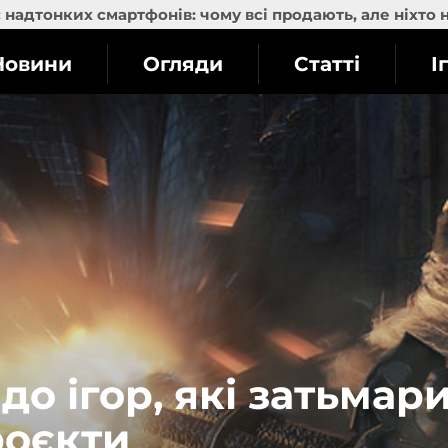
надтонких смартфонів: чому всі продають, але ніхто 
Новини
Огляди
Статті
І
до ігор, які затьмар
роєкти