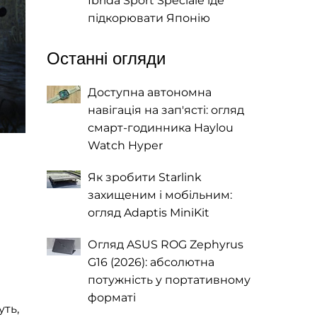
Ibrida Sport Speciale їде
підкорювати Японію
Останні огляди
Доступна автономна
навігація на зап'ясті: огляд
смарт-годинника Haylou
Watch Hyper
Як зробити Starlink
захищеним і мобільним:
огляд Adaptis MiniKit
Огляд ASUS ROG Zephyrus
G16 (2026): абсолютна
потужність у портативному
форматі
уть,