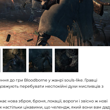
ня до гри Bloodborne у жанрі souls-like. Гравці
одовжують перебувати неспокійні духи мисливців з
ає нова зброя, броня, локації, вороги і звісно ж нові
 їх настільки цікавими, що челендж, який вони вам дад