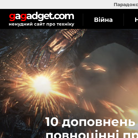
Парадокс 
Війна
10 доповнень 
повноцінні п