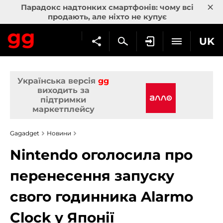
×
Парадокс надтонких смартфонів: чому всі
продають, але ніхто не купує
UK
Українська версія
gg
виходить за
підтримки
маркетплейсу
Gagadget
Новини
Nintendo оголосила про
перенесення запуску
свого годинника Alarmo
Clock у Японії