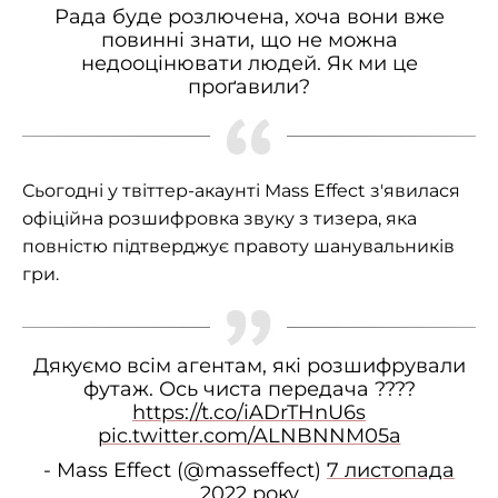
Рада буде розлючена, хоча вони вже
повинні знати, що не можна
недооцінювати людей. Як ми це
проґавили?
Сьогодні у твіттер-акаунті Mass Effect з'явилася
офіційна розшифровка звуку з тизера, яка
повністю підтверджує правоту шанувальників
гри.
Дякуємо всім агентам, які розшифрували
футаж. Ось чиста передача ????
https://t.co/iADrTHnU6s
pic.twitter.com/ALNBNNM05a
- Mass Effect (@masseffect)
7 листопада
2022
року