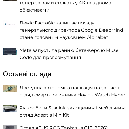
тепер за вами стежать у 4K та з двома
об’єктивами
Деміс Гассабіс залишає посаду
генерального директора Google DeepMind і
стане головним науковцем Alphabet
Meta запустила ранню бета-версію Muse
Code для програмування
Останні огляди
Доступна автономна навігація на зап'ясті:
огляд смарт-годинника Haylou Watch Hyper
Як зробити Starlink захищеним і мобільним:
огляд Adaptis MiniKit
Огляд ASUS ROG Zephyrus G16 (2026):