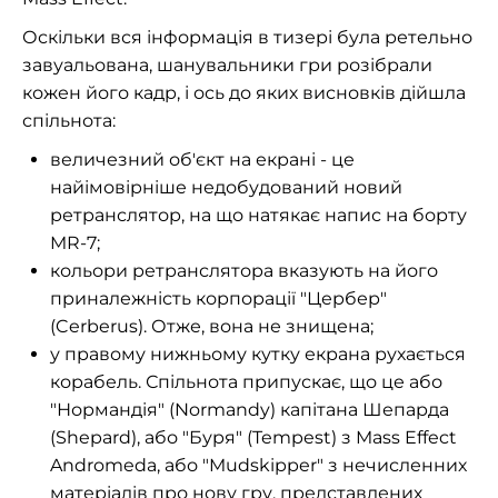
Оскільки вся інформація в тизері була ретельно
завуальована, шанувальники гри розібрали
кожен його кадр, і ось до яких висновків дійшла
спільнота:
величезний об'єкт на екрані - це
найімовірніше недобудований новий
ретранслятор, на що натякає напис на борту
MR-7;
кольори ретранслятора вказують на його
приналежність корпорації "Цербер"
(Cerberus). Отже, вона не знищена;
у правому нижньому кутку екрана рухається
корабель. Спільнота припускає, що це або
"Нормандія" (Normandy) капітана Шепарда
(Shepard), або "Буря" (Tempest) з Mass Effect
Andromeda, або "Mudskipper" з нечисленних
матеріалів про нову гру, представлених