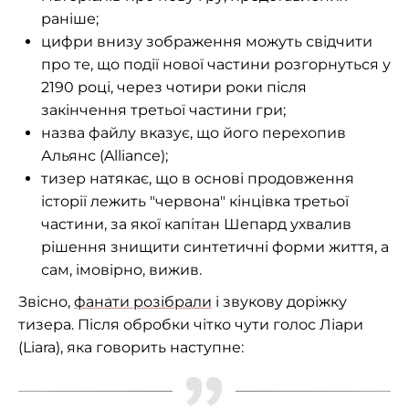
раніше;
цифри внизу зображення можуть свідчити
про те, що події нової частини розгорнуться у
2190 році, через чотири роки після
закінчення третьої частини гри;
назва файлу вказує, що його перехопив
Альянс (Alliance);
тизер натякає, що в основі продовження
історії лежить "червона" кінцівка третьої
частини, за якої капітан Шепард ухвалив
рішення знищити синтетичні форми життя, а
сам, імовірно, вижив.
Звісно,
фанати розібрали
і звукову доріжку
тизера. Після обробки чітко чути голос Ліари
(Liara), яка говорить наступне: