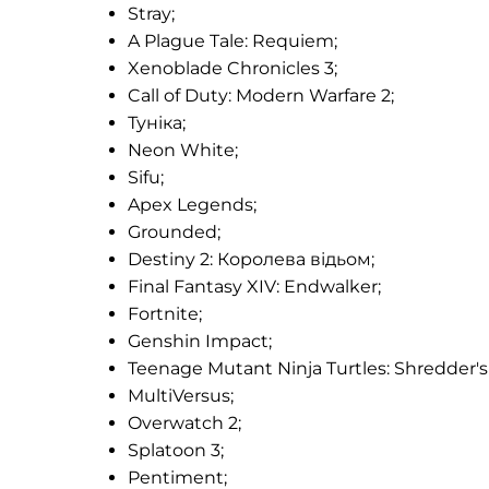
Stray;
A Plague Tale: Requiem;
Xenoblade Chronicles 3;
Call of Duty: Modern Warfare 2;
Туніка;
Neon White;
Sifu;
Apex Legends;
Grounded;
Destiny 2: Королева відьом;
Final Fantasy XIV: Endwalker;
Fortnite;
Genshin Impact;
Teenage Mutant Ninja Turtles: Shredder'
MultiVersus;
Overwatch 2;
Splatoon 3;
Pentiment;