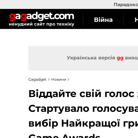
Парадокс 
Війна
Українська версія
gg
вихо
Gagadget
Новини
Віддайте свій голос
Стартувало голосув
вибір Найкращої гри
Game Awards