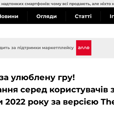
надтонких смартфонів: чому всі продають, але ніхто 
Новини
Огляди
Статті
І
дить за підтримки маркетплейсу
 за улюблену гру!
ання серед користувачів 
 2022 року за версією Th