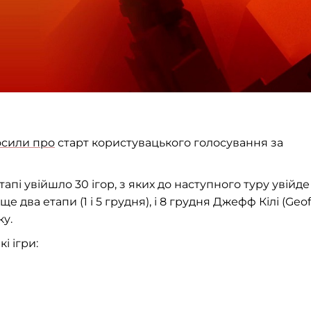
осили про
старт користувацького голосування за
апі увійшло 30 ігор, з яких до наступного туру увійде
е два етапи (1 і 5 грудня), і 8 грудня Джефф Кілі (Geof
ку.
і ігри: