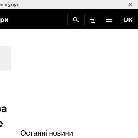
×
не купує
гри
UK
за
e
Останні новини