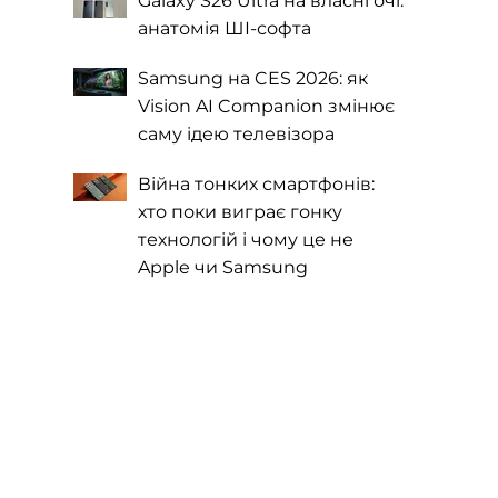
Galaxy S26 Ultra на власні очі:
анатомія ШІ-софта
Samsung на CES 2026: як
Vision AI Companion змінює
саму ідею телевізора
Війна тонких смартфонів:
хто поки виграє гонку
технологій і чому це не
Apple чи Samsung