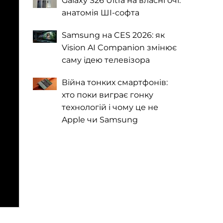
Galaxy S26 Ultra на власні очі:
анатомія ШІ-софта
Samsung на CES 2026: як
Vision AI Companion змінює
саму ідею телевізора
Війна тонких смартфонів:
хто поки виграє гонку
технологій і чому це не
Apple чи Samsung