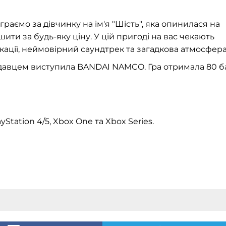
 граємо за дівчинку на ім'я "Шість", яка опинилася на
ти за будь-яку ціну. У цій пригоді на вас чекають
локації, неймовірний саундтрек та загадкова атмосфера
видавцем виступила BANDAI NAMCO. Гра отримала 80 б
yStation 4/5, Xbox One та Xbox Series.