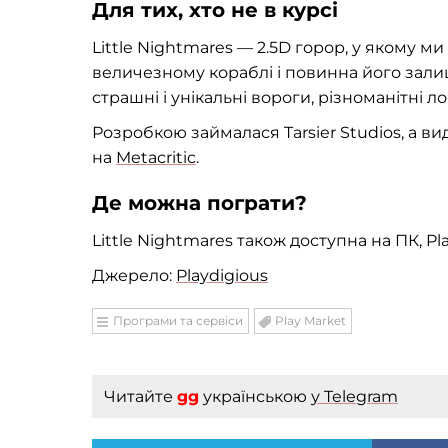
Для тих, хто не в курсі
Little Nightmares — 2.5D горор, у якому ми
величезному кораблі і повинна його залиши
страшні і унікальні вороги, різноманітні 
Розробкою займалася Tarsier Studios, а 
на
Metacritic
.
Де можна пограти?
Little Nightmares також доступна на ПК, Pla
Джерело:
Playdigious
Програми та сервіси
Play Market
Читайте
gg
українською
у Telegram