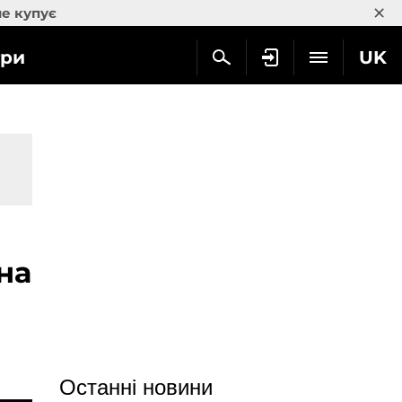
×
не купує
гри
UK
іна
Останні новини