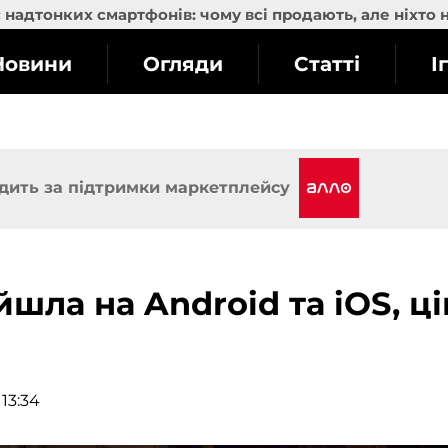
надтонких смартфонів: чому всі продають, але ніхто 
Новини
Огляди
Статті
І
дить за підтримки маркетплейсу
йшла на Android та iOS, ц
 13:34