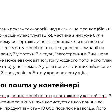
день показу технологій, над якими ще працює (більші
комерційну експлуатацію). Частина з них уже були
ьому репортажі лише на новинках, які ще ніде не
неджменту Нової пошти, це відповідь компанії на
лан дій у поточній ситуації загострення війни. Нова
не може евакуюватися, тому жодного поточного план
тата), у неї немає. А у разі нових активних військових
 має досвід роботи у кризових ситуаціях.
ої пошти у контейнері
 відділення Нової пошти у вантажному контейнері
. 
нтейнера, якими вже користується компанія. Час
н, продуктивність – 10 000 посилок на місяць. Його