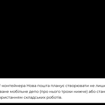
 BDF-контейнера Нова пошта планує створювати не лиш
оване мобільне депо (про нього трохи нижче) або ста
ористанням складських роботів.