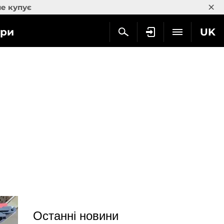
×
не купує
гри
UK
Останні новини