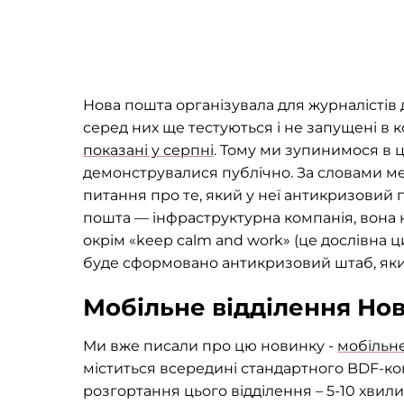
Нова пошта організувала для журналістів 
серед них ще тестуються і не запущені в 
показані у серпні
. Тому ми зупинимося в ц
демонструвалися публічно. За словами ме
питання про те, який у неї антикризовий п
пошта — інфраструктурна компанія, вона 
окрім «keep calm and work» (це дослівна ци
буде сформовано антикризовий штаб, який
Мобільне відділення Нов
Ми вже писали про цю новинку -
мобільне
міститься всередині стандартного BDF-ко
розгортання цього відділення – 5-10 хвили