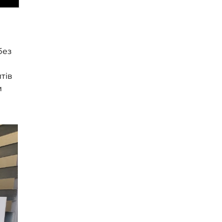
без
тів
и