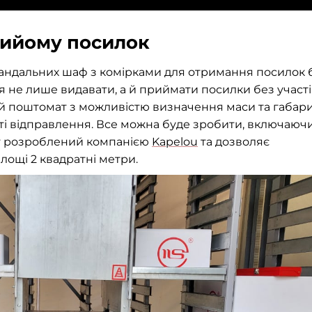
рийому посилок
вандальних шаф з комірками для отримання посилок 
я не лише видавати, а й приймати посилки без участі
й поштомат з можливістю визначення маси та габари
ті відправлення. Все можна буде зробити, включаюч
ат розроблений компанією
Kapelou
та дозволяє
площі 2 квадратні метри.