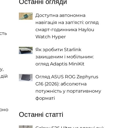
Останні огляди
Доступна автономна
навігація на зап'ясті: огляд
смарт-годинника Haylou
сть
Watch Hyper
Як зробити Starlink
захищеним і мобільним:
огляд Adaptis MiniKit
у,
 дій
Огляд ASUS ROG Zephyrus
G16 (2026): абсолютна
потужність у портативному
форматі
Воно
Останні статті