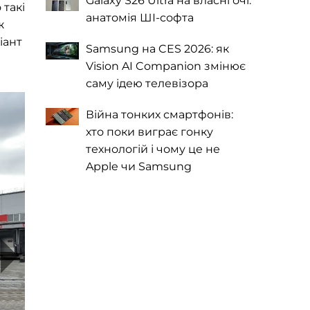
Galaxy S26 Ultra на власні очі:
 такі
анатомія ШІ-софта
ж
іант
Samsung на CES 2026: як
Vision AI Companion змінює
саму ідею телевізора
Війна тонких смартфонів:
хто поки виграє гонку
технологій і чому це не
Apple чи Samsung