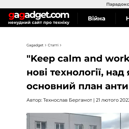
Парадокс 
Війна
Gagadget
Статті
"Keep calm and work
нові технології, над
основний план антик
Автор:
Технослав Бергамот
| 21 лютого 2022