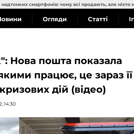
надтонких смартфонів: чому всі продають, але ніхто 
Новини
Огляди
Статті
І
": Нова пошта показала
 якими працює, це зараз її
ризових дій (відео)
, 14:30