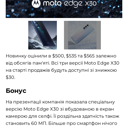
Новинку оцінили в $500, $535 та $565 залежно
від обсягів пам'яті. Всі три версії Moto Edge X30
на старті продажів будуть доступні зі знижкою
$30.
Бонус
На презентації компанія показала спеціальну
версію Moto Edge X30 зі вбудованою в екран
камерою для селфі. Її роздільна здатність також
становить 60 МП. Більше про смартфон нічого