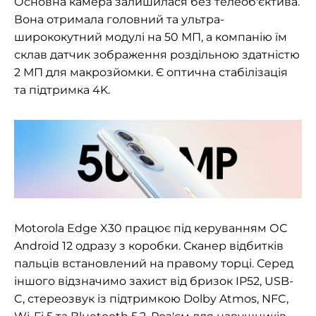
Основна камера залишилася без телеоб'єктива.
Вона отримала головний та ультра-
ширококутний модулі на 50 МП, а компанію їм
склав датчик зображення роздільною здатністю
2 МП для макрозйомки. Є оптична стабілізація
та підтримка 4K.
Motorola Edge X30 працює під керуванням ОС
Android 12 одразу з коробки. Сканер відбитків
пальців встановлений на правому торці. Серед
іншого відзначимо захист від бризок IP52, USB-
C, стереозвук із підтримкою Dolby Atmos, NFC,