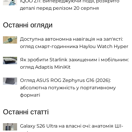
iQOO Z11: Випереджуючи події, розкрито
деталі перед релізом 20 серпня
Останні огляди
Доступна автономна навігація на зап'ясті:
огляд смарт-годинника Haylou Watch Hyper
Як зробити Starlink захищеним і мобільним:
огляд Adaptis MiniKit
Огляд ASUS ROG Zephyrus G16 (2026):
абсолютна потужність у портативному
форматі
Останні статті
Galaxy S26 Ultra на власні очі: анатомія ШІ-