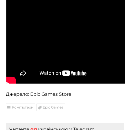
Джерело:
Epic Games Store
Комп'ютери
Epic Games
Читайте
gg
українською
у Telegram