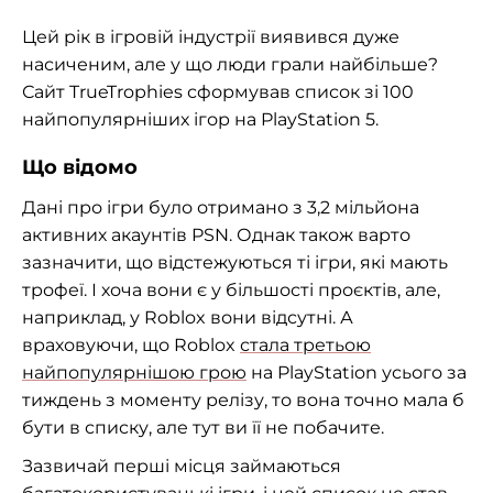
Цей рік в ігровій індустрії виявився дуже
насиченим, але у що люди грали найбільше?
Сайт TrueTrophies сформував список зі 100
найпопулярніших ігор на PlayStation 5.
Що відомо
Дані про ігри було отримано з 3,2 мільйона
активних акаунтів PSN. Однак також варто
зазначити, що відстежуються ті ігри, які мають
трофеї. І хоча вони є у більшості проєктів, але,
наприклад, у Roblox вони відсутні. А
враховуючи, що Roblox
стала третьою
найпопулярнішою грою
на PlayStation усього за
тиждень з моменту релізу, то вона точно мала б
бути в списку, але тут ви її не побачите.
Зазвичай перші місця займаються