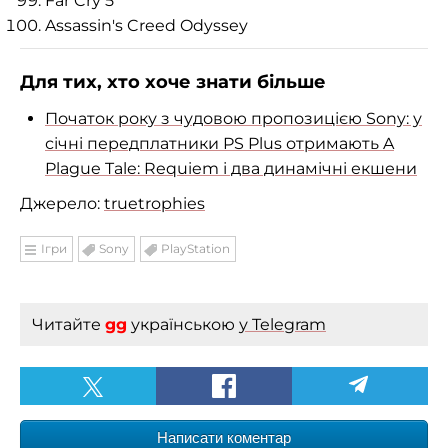
Far Cry 5
Assassin's Creed Odyssey
Для тих, хто хоче знати більше
Початок року з чудовою пропозицією Sony: у
січні передплатники PS Plus отримають A
Plague Tale: Requiem і два динамічні екшени
Джерело:
truetrophies
Ігри
Sony
PlayStation
Читайте
gg
українською
у Telegram
Написати коментар