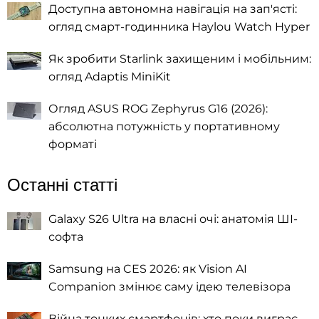
Доступна автономна навігація на зап'ясті:
огляд смарт-годинника Haylou Watch Hyper
Як зробити Starlink захищеним і мобільним:
огляд Adaptis MiniKit
Огляд ASUS ROG Zephyrus G16 (2026):
абсолютна потужність у портативному
форматі
Останні статті
Galaxy S26 Ultra на власні очі: анатомія ШІ-
софта
Samsung на CES 2026: як Vision AI
Companion змінює саму ідею телевізора
Війна тонких смартфонів: хто поки виграє