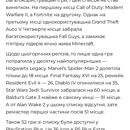
багатокористувацькі ігри, і цей список не став
винятком. На першому місці Call of Duty: Modern
Warfare II, а Fortnite на другому. Однак на
третьому місці однокористувацька Grand Theft
Auto V. Четверте місце забрала
багатокористувацька Fall Guys, а замикає
п'ятірку лідерів вічно жива Minecraft.
Щодо цьогорічних релізів, то лише одна гра
потрапила у десятку найпопулярніших —
Hogwarts Legacy. Marvel's Spider-Man 2 долетіла
тільки до 18 місця. Final Fantasy XVI на 25, ремейк
Resident Evil 4 — 26, Diablo IV опинилися на 35,
Star Wars Jedi: Survivor забралася на 60 місце, а
Baldur's Gate 3 майже в самому кінці — 91 місце.
А от Alan Wake 2 у цьому списку відсутня, зате
ремастер першої частини посів 51 місце.
Також 52 гри зі списку були доступні у
PlayStation Plus. Це 36 ігор в PS Plus Extra