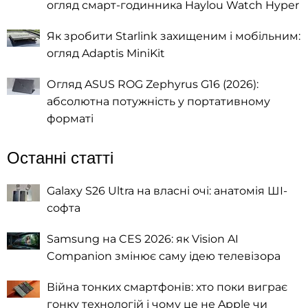
огляд смарт-годинника Haylou Watch Hyper
Як зробити Starlink захищеним і мобільним:
огляд Adaptis MiniKit
Огляд ASUS ROG Zephyrus G16 (2026):
абсолютна потужність у портативному
форматі
Останні статті
Galaxy S26 Ultra на власні очі: анатомія ШІ-
софта
Samsung на CES 2026: як Vision AI
Companion змінює саму ідею телевізора
Війна тонких смартфонів: хто поки виграє
гонку технологій і чому це не Apple чи