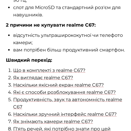
90 Гц;
слот для MicroSD та стандартний роз'єм для
навушників.
2 причини не купувати realme C67:
відсутність ультраширококутної чи телефото
камери;
вам потрібен більш продуктивний смартфон.
Швидкий перехід:
Що в комплекті з realme C67?
Як виглядає realme C67?
Наскільки якісний екран realme C67?
Які є способи розблокування realme C67?
Продуктивність, звук та автономність realme
C67
Наскільки зручний інтерфейс realme C67?
Як знімають камери realme C67?
П'ять речей, які потрібно знати про цей