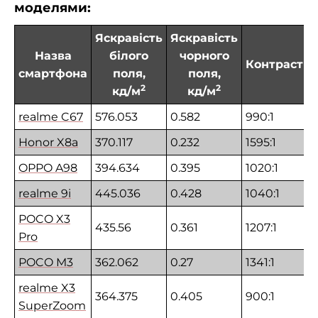
моделями:
Яскравість
Яскравість
Назва
білого
чорного
Контраст
смартфона
поля,
поля,
2
2
кд/м
кд/м
realme C67
576.053
0.582
990:1
Honor X8a
370.117
0.232
1595:1
OPPO A98
394.634
0.395
1020:1
realme 9i
445.036
0.428
1040:1
POCO X3
435.56
0.361
1207:1
Pro
POCO M3
362.062
0.27
1341:1
realme X3
364.375
0.405
900:1
SuperZoom