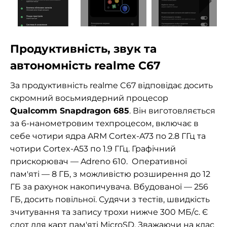
Продуктивність, звук та
автономність realme C67
За продуктивність realme C67 відповідає досить
скромний восьмиядерний процесор
Qualcomm Snapdragon 685
. Він виготовляється
за 6-нанометровим техпроцесом, включає в
себе чотири ядра ARM Cortex-A73 по 2.8 ГГц та
чотири Cortex-A53 по 1.9 ГГц. Графічний
прискорювач — Adreno 610.
Оперативної
пам'яті — 8 ГБ, з можливістю розширення до 12
ГБ за рахунок накопичувача. Вбудованої — 256
ГБ, досить повільної. Судячи з тестів, швидкість
зчитування та запису трохи нижче 300 МБ/с. Є
слот для карт пам'яті MicroSD. Зважаючи на клас