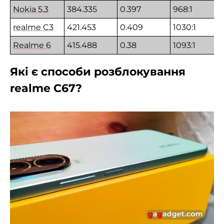
Nokia 5.3
384.335
0.397
968:1
realme C3
421.453
0.409
1030:1
Realme 6
415.488
0.38
1093:1
Які є способи розблокування
realme C67?