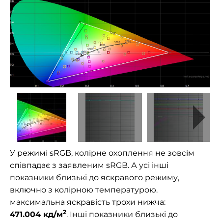
У режимі sRGB, колірне охоплення не зовсім
співпадає з заявленим sRGB. А усі інші
показники близькі до яскравого режиму,
включно з колірною температурою.
максимальна яскравість трохи нижча:
2
471.004
кд/м
. Інші показники близькі до