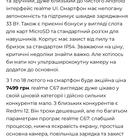
та зручний, дуже близький до чистого Android
інтерфейс realme UI. Смартфон має непогану
автономність та підтримує швидке заряджання
33 Вт. Також є приємні бонуси у вигляді слота
для карт MicroSD та стандартний роз'єм для
навушників. Корпус має захист від пилу та
бризок за стандартом IP54. Зважаючи на ціну,
критичні недоліки знайти важко. Але хотілось
би мати хоч ультраширококутну камеру на
додаток до основної.
З 1 по 18 лютого на смартфон буде акційна ціна
7499 грн
. realme C67 виглядає дуже цікаво у
своїй ціновій категорії і дійсно сильних
конкурентів мало. З близьких конкурентів є
Redmi 12. Він трохи дешевший, але по багатьом
параметрам програє realme C67: слабший
процесор, нижча яскравість екрану, простіша
основна камера, повільніша зарядка та захист