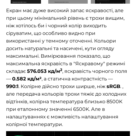
Екран має дуже високий запас яскравості, але
при цьому мінімальний рівень є трохи вищим,
ніж хотілось би і чорний колір виходить
сіруватим, що особливо видно при
використанні у темному оточенні. Кольори
досить натуральні та насичені, кути огляду
максимальні. Вимірювання показало, що
максимальна яскравість в
"Яскравому" режимі
2
складає
576.053
кд/м
, яскравість чорного поля
—
0.582 кд/м²
, а статична контрастність —
990:1
.
Колірне дійсно трохи ширше, ніж
sRGB
. ,
але передача кольорів трохи тяжіє до холодних
відтінків, колірна температура близько 8500K
при еталонному значенні 6500K. Але в
налаштуваннях є можливість налаштування
колірної температури.