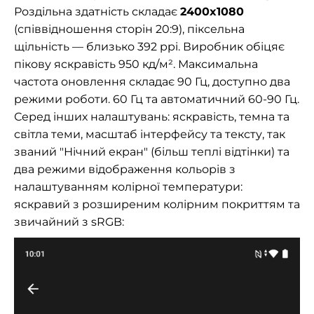
Р
оздільна здатність складає
2400x1080
(співвідношення сторін 20:9), піксельна
щільність — близько
392 ppi. Виробник обіцяє
пікову яскравість 950 кд/м².
Максимальна
частота оновлення складає 90 Гц, доступно два
режими роботи. 60 Гц та автоматичний 60-90 Гц.
Серед інших налаштувань: яскравість, темна та
світла теми,
масштаб інтерфейсу та тексту, так
званий "Нічний екран" (більш теплі відтінки) та
два режими відображення кольорів з
налаштуванням колірної температури:
яскравий з розширеним колірним покриттям та
звичайний з sRGB: