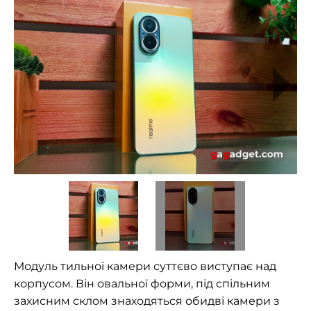
Модуль тильної камери суттєво виступає над
корпусом. Він овальної форми, під спільним
захисним склом знаходяться обидві камери з