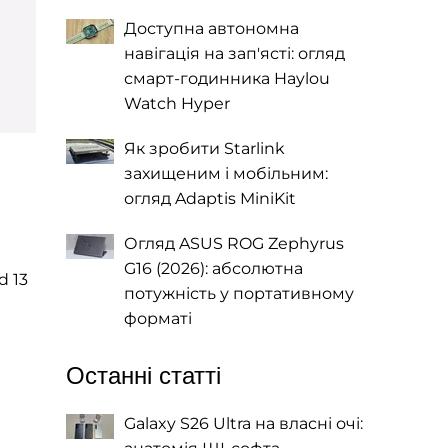
Доступна автономна
навігація на зап'ясті: огляд
смарт-годинника Haylou
Watch Hyper
Як зробити Starlink
захищеним і мобільним:
огляд Adaptis MiniKit
Огляд ASUS ROG Zephyrus
G16 (2026): абсолютна
d 13
потужність у портативному
форматі
Останні статті
Galaxy S26 Ultra на власні очі: