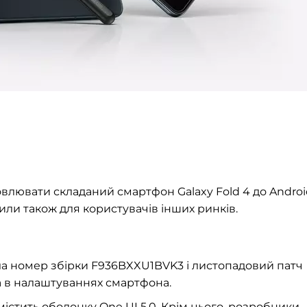
лювати складаний смартфон Galaxy Fold 4 до Androi
или також для користувачів інших ринків.
а номер збірки F936BXXU1BVK3 і листопадовий патч
а в налаштуваннях смартфона.
містить оболонку One UI 5.0. Крім цього, розробники