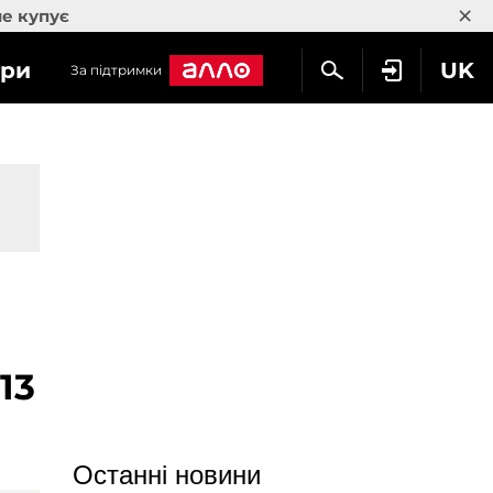
×
не купує
гри
UK
За підтримки
13
Останні новини