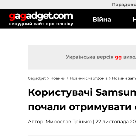
Парадокс 
Війна
Українська версія
gg
вихо
Gagadget
Новини
Новини смартфонів
Новини Sam
Користувачі Samsung
почали отримувати с
Автор:
Мирослав Трінько
| 22 листопада 202