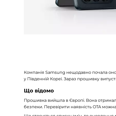
Компанія Samsung нещодавно почала онов
у Південній Кореї. Зараз прошивку випуст
Що відомо
Прошивка вийшла в Європі. Вона отримал
безпеки. Перевірити наявність OTA можн
Що стосується списку змін, то оновлення 