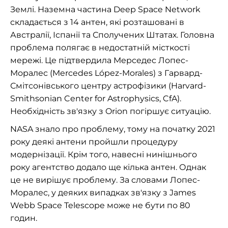
Землі. Наземна частина Deep Space Network
складається з 14 антен, які розташовані в
Австралії, Іспанії та Сполучених Штатах. Головна
проблема полягає в недостатній місткості
мережі. Це підтвердила Мерседес Лопес-
Моралес (Mercedes López-Morales) з Гарвард-
Смітсонівського центру астрофізики (Harvard-
Smithsonian Center for Astrophysics, CfA).
Необхідність зв'язку з Orion погіршує ситуацію.
NASA знало про проблему, тому на початку 2021
року деякі антени пройшли процедуру
модернізації. Крім того, навесні нинішнього
року агентство додало ще кілька антен. Однак
це не вирішує проблему. За словами Лопес-
Моралес, у деяких випадках зв'язку з James
Webb Space Telescope може не бути по 80
годин.