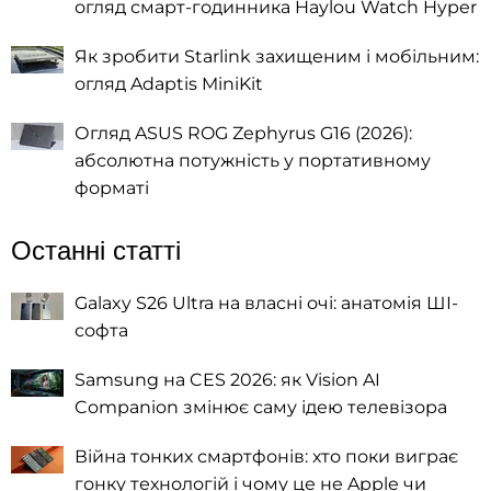
огляд смарт-годинника Haylou Watch Hyper
Як зробити Starlink захищеним і мобільним:
огляд Adaptis MiniKit
Огляд ASUS ROG Zephyrus G16 (2026):
абсолютна потужність у портативному
форматі
Останні статті
Galaxy S26 Ultra на власні очі: анатомія ШІ-
софта
Samsung на CES 2026: як Vision AI
Companion змінює саму ідею телевізора
Війна тонких смартфонів: хто поки виграє
гонку технологій і чому це не Apple чи