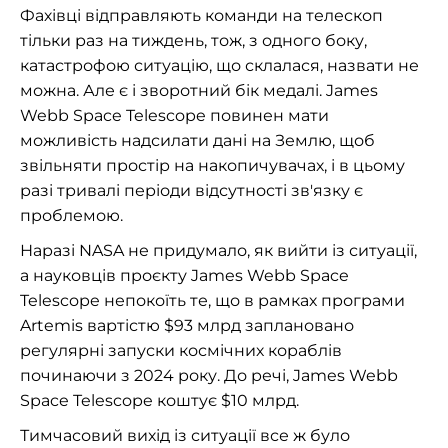
Фахівці відправляють команди на телескоп
тільки раз на тиждень, тож, з одного боку,
катастрофою ситуацію, що склалася, назвати не
можна. Але є і зворотний бік медалі. James
Webb Space Telescope повинен мати
можливість надсилати дані на Землю, щоб
звільняти простір на накопичувачах, і в цьому
разі тривалі періоди відсутності зв'язку є
проблемою.
Наразі NASA не придумало, як вийти із ситуації,
а науковців проєкту James Webb Space
Telescope непокоїть те, що в рамках програми
Artemis вартістю $93 млрд заплановано
регулярні запуски космічних кораблів
починаючи з 2024 року. До речі, James Webb
Space Telescope коштує $10 млрд.
Тимчасовий вихід із ситуації все ж було