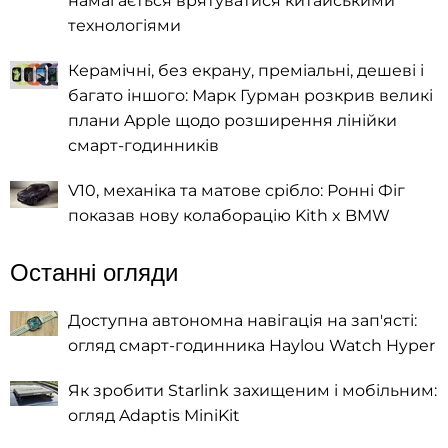
намагається врятуватися китайськими
технологіями
Керамічні, без екрану, преміальні, дешеві і
багато іншого: Марк Гурман розкрив великі
плани Apple щодо розширення лінійки
смарт-годинників
V10, механіка та матове срібло: Ронні Фіг
показав нову колаборацію Kith x BMW
Останні огляди
Доступна автономна навігація на зап'ясті:
огляд смарт-годинника Haylou Watch Hyper
Як зробити Starlink захищеним і мобільним:
огляд Adaptis MiniKit