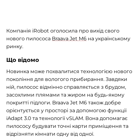
Компанія iRobot оголосила про вихід свого
нового пилососа
Braava Jet M6
на українському
ринку.
Що відомо
Новинка може похвалитися технологією нового
покоління для вологого прибирання. Завдяки
ній, пилосос відмінно справляється з брудом,
засохлими плямами та жиром на будь-якому
покритті підлоги. Braava Jet M6 також добре
орієнтується у просторі за допомогою функції
iAdapt 3.0 та технології vSLAM. Вона допомагає
пилососу будувати точні карти приміщення та
відрізняти кімнати одну від одної.