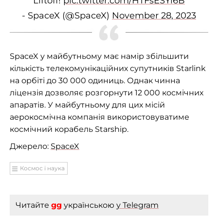
Liftoff!
pic.twitter.com/HTFsESYl6B
- SpaceX (@SpaceX)
November 28, 2023
SpaceX у майбутньому має намір збільшити
кількість телекомунікаційних супутників Starlink
на орбіті до 30 000 одиниць. Однак чинна
ліцензія дозволяє розгорнути 12 000 космічних
апаратів. У майбутньому для цих місій
аерокосмічна компанія використовуватиме
космічний корабель Starship.
Джерело:
SpaceX
Космос і наука
Читайте
gg
українською
у Telegram