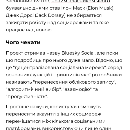
Засновник Twitter,
новим власником якого
буквально днями став Ілон Маск (Elon Musk)
,
Джек Дорсі (Jack Dorsey) не збирається
закидати роботу над соцмережами та вже
працює над новою.
Чого чекати
Проєкт отримав назву Bluesky Social, але поки
що подробиць про нього дуже мало. Відомо, що
це "децентралізована соціальна мережа", серед
основних функцій і принципів якої розробники
називають "перенесення облікового запису",
"алгоритмічний вибір", "взаємодію" та
"продуктивність".
Простіше кажучи, користувачі зможуть
переносити акаунти з інших соцмереж і
переміщатися між кількома соціальними
платформами, використовуючи лише один