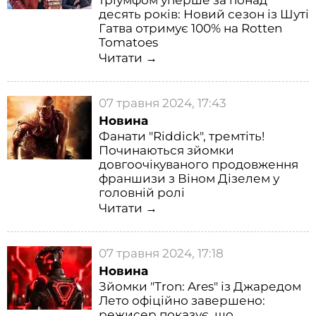
тріумфом уперше за понад
десять років: Новий сезон із Шуті
Гатва отримує 100% на Rotten
Tomatoes
Читати →
07 травня 2024, 17:43
Новина
Фанати "Riddick", тремтіть!
Починаються зйомки
довгоочікуваного продовження
франшизи з Віном Дізелем у
головній ролі
Читати →
07 травня 2024, 17:18
Новина
Зйомки "Tron: Ares" із Джаредом
Лето офіційно завершено:
режисер показує, що