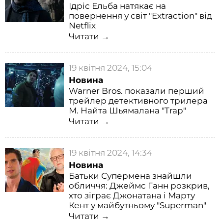
Ідріс Ельба натякає на
повернення у світ "Extraction" від
Netflix
Читати →
19 квітня 2024, 15:04
Новина
Warner Bros. показали перший
трейлер детективного трилера
М. Найта Шьямалана "Trap"
Читати →
19 квітня 2024, 14:34
Новина
Батьки Супермена знайшли
обличчя: Джеймс Ганн розкрив,
хто зіграє Джонатана і Марту
Кент у майбутньому "Superman"
Читати →