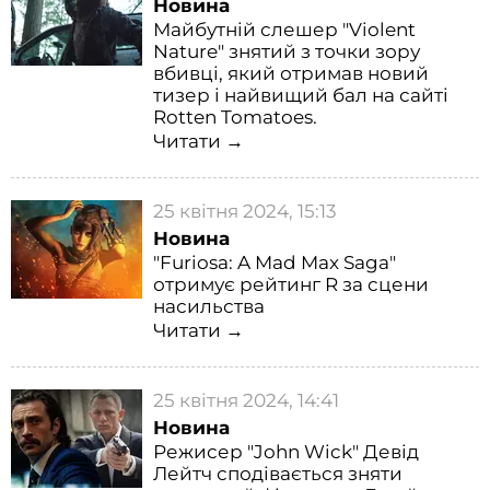
Новина
Майбутній слешер "Violent
Nature" знятий з точки зору
вбивці, який отримав новий
тизер і найвищий бал на сайті
Rotten Tomatoes.
Читати →
25 квітня 2024, 15:13
Новина
"Furiosa: A Mad Max Saga"
отримує рейтинг R за сцени
насильства
Читати →
25 квітня 2024, 14:41
Новина
Режисер "John Wick" Девід
Лейтч сподівається зняти