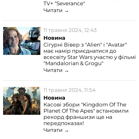
TV+ "Severance"
Читати →
11 травня 2024, 12:43
Новина
Сігурні Вівер з "Alien" і "Avatar"
має намір приєднатися до
всесвіту Star Wars участю у фільмі
"Mandalorian & Grogu"
Читати →
11 травня 2024, 11:54
Новина
Касові збори "Kingdom Of The
Planet Of The Apes" встановили
рекорд франшизи ще на
передпоказах!
Читати →