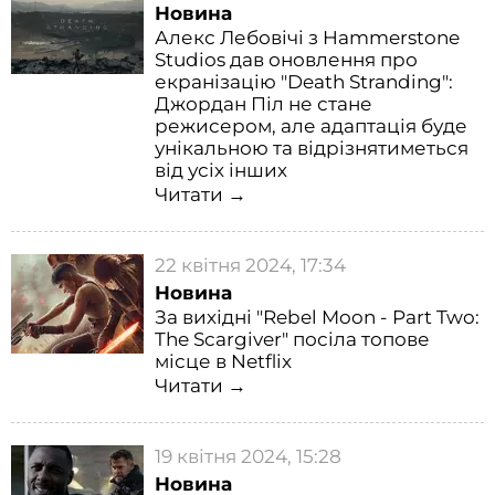
Новина
Алекс Лебовічі з Hammerstone
Studios дав оновлення про
екранізацію "Death Stranding":
Джордан Піл не стане
режисером, але адаптація буде
унікальною та відрізнятиметься
від усіх інших
Читати →
22 квітня 2024, 17:34
Новина
За вихідні "Rebel Moon - Part Two:
The Scargiver" посіла топове
місце в Netflix
Читати →
19 квітня 2024, 15:28
Новина