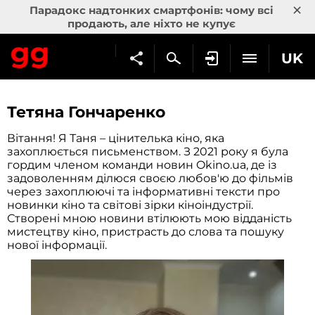
×
Парадокс надтонких смартфонів: чому всі
продають, але ніхто не купує
UK
Тетяна Гончаренко
Вітання! Я Таня – цінителька кіно, яка
захоплюється письменством. З 2021 року я була
гордим членом команди новин Okino.ua, де із
задоволенням ділюся своєю любов'ю до фільмів
через захоплюючі та інформативні тексти про
новинки кіно та світові зірки кіноіндустрії.
Створені мною новини втілюють мою відданість
мистецтву кіно, пристрасть до слова та пошуку
нової інформації.