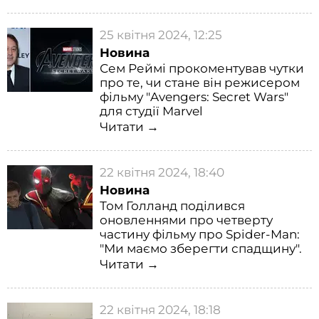
25 квітня 2024, 12:25
Новина
Сем Реймі прокоментував чутки
про те, чи стане він режисером
фільму "Avengers: Secret Wars"
для студії Marvel
Читати →
22 квітня 2024, 18:40
Новина
Том Голланд поділився
оновленнями про четверту
частину фільму про Spider-Man:
"Ми маємо зберегти спадщину".
Читати →
22 квітня 2024, 18:18