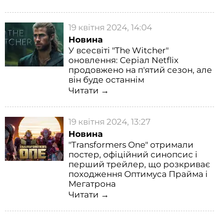
19 квітня 2024, 14:04
Новина
У всесвіті "The Witcher"
оновлення: Серіал Netflix
продовжено на п'ятий сезон, але
він буде останнім
Читати →
19 квітня 2024, 13:27
Новина
"Transformers One" отримали
постер, офіційний синопсис і
перший трейлер, що розкриває
походження Оптимуса Прайма і
Мегатрона
Читати →