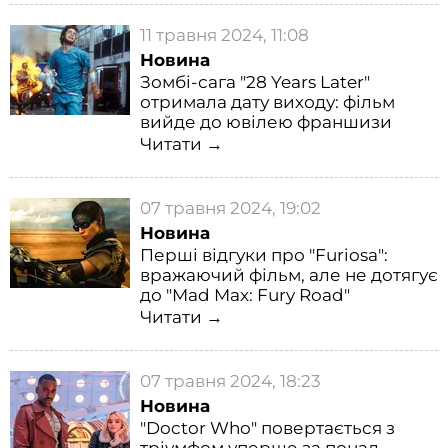
11 травня 2024, 11:08
Новина
Зомбі-сага "28 Years Later"
отримала дату виходу: фільм
вийде до ювілею франшизи
Читати →
07 травня 2024, 19:02
Новина
Перші відгуки про "Furiosa":
вражаючий фільм, але не дотягує
до "Mad Max: Fury Road"
Читати →
07 травня 2024, 18:23
Новина
"Doctor Who" повертається з