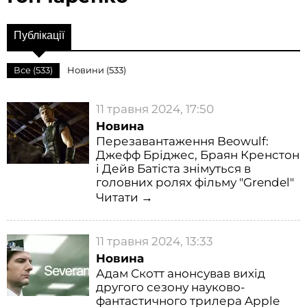
Публікації
Все (533)
Новини (533)
11 травня 2024, 17:50
Новина
Перезавантаження Beowulf:
Джефф Бріджес, Браян Кренстон
і Дейв Батіста знімуться в
головних ролях фільму "Grendel"
Читати →
11 травня 2024, 13:33
Новина
Адам Скотт анонсував вихід
другого сезону науково-
фантастичного трилера Apple