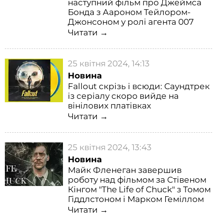
наступний фільм про Джеймса
Бонда з Аароном Тейлором-
Джонсоном у ролі агента 007
Читати →
25 квітня 2024, 14:13
Новина
Fallout скрізь і всюди: Саундтрек
із серіалу скоро вийде на
вінілових платівках
Читати →
25 квітня 2024, 13:43
Новина
Майк Фленеган завершив
роботу над фільмом за Стівеном
Кінгом "The Life of Chuck" з Томом
Гіддлстоном і Марком Геміллом
Читати →