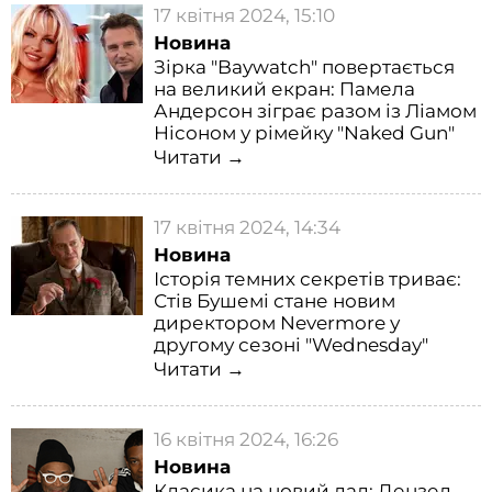
17 квітня 2024, 15:10
Новина
Зірка "Baywatch" повертається
на великий екран: Памела
Андерсон зіграє разом із Ліамом
Нісоном у рімейку "Naked Gun"
Читати →
17 квітня 2024, 14:34
Новина
Історія темних секретів триває:
Стів Бушемі стане новим
директором Nevermore у
другому сезоні "Wednesday"
Читати →
16 квітня 2024, 16:26
Новина
Класика на новий лад: Дензел