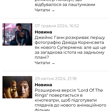
відбувалося за лаштунками
Читати →
07 травня 2024, 16:52
Новина
Джеймс Ганн розкриває першу
фотографію Девіда Коренсвета
як нового Супермена: але що це
за загадкова істота на задньому
плані?
Читати →
29 квітня 2024, 21:18
Новина
Розширена версія "Lord Of The
Rings" повертається в
кінотеатри, щоб підготувати
глядачів до нового анімаційного
фільму