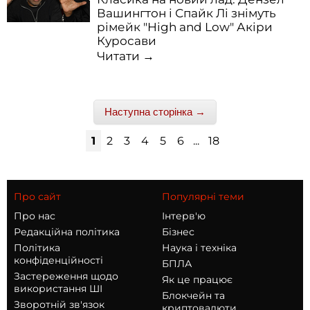
Вашингтон і Спайк Лі знімуть
рімейк "High and Low" Акіри
Куросави
Читати →
Наступна сторінка →
1
2
3
4
5
6
...
18
Про сайт
Популярні теми
Про нас
Інтерв'ю
Редакційна політика
Бізнес
Політика
Наука і техніка
конфіденційності
БПЛА
Застереження щодо
Як це працює
використання ШІ
Блокчейн та
Зворотній зв'язок
криптовалюти