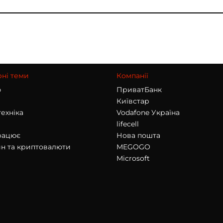
ні теми
Компанії
ю
ПриватБанк
Київстар
техніка
Vodafone Україна
lifecell
рацює
Нова пошта
н та криптовалюти
MEGOGO
Microsoft