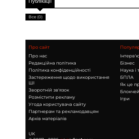
Публікації
Все (0)
Про сайт
Популяр
Про нас
Інтерв'
Редакційна політика
Бізнес
Політика конфіденційності
Наука і 
Застереження щодо використання
БПЛА
ШІ
Як це п
Зворотній зв'язок
Блокчей
Розмістити рекламу
Ігри
Угода користувача сайту
Партнерам та рекламодавцям
Архів матеріалів
UK