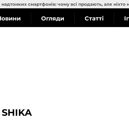
надтонких смартфонів: чому всі продають, але ніхто 
Новини
Огляди
Статті
І
а SHIKA