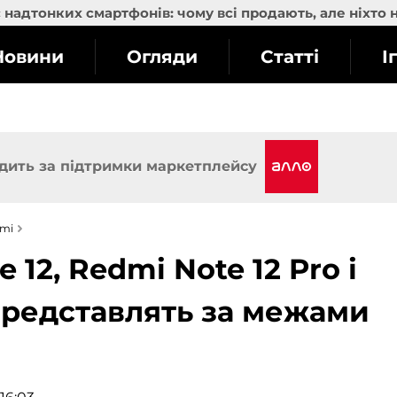
надтонких смартфонів: чому всі продають, але ніхто 
Новини
Огляди
Статті
І
дить за підтримки маркетплейсу
omi
 12, Redmi Note 12 Pro і
 представлять за межами