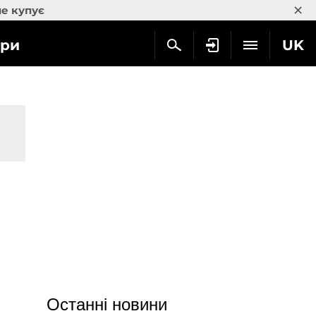
×
не купує
гри
UK
Останні новини