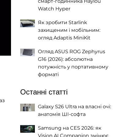
смарт-годинника Haylou
Watch Hyper
Як зробити Starlink
захищеним і мобільним:
огляд Adaptis MiniKit
Огляд ASUS ROG Zephyrus
G16 (2026): абсолютна
потужність у портативному
форматі
Останні статті
аз
Galaxy S26 Ultra на власні очі:
анатомія ШІ-софта
Samsung на CES 2026: як
Vision AI Companion змінює