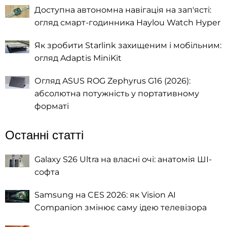
Доступна автономна навігація на зап'ясті:
огляд смарт-годинника Haylou Watch Hyper
Як зробити Starlink захищеним і мобільним:
огляд Adaptis MiniKit
Огляд ASUS ROG Zephyrus G16 (2026):
абсолютна потужність у портативному
форматі
Останні статті
Galaxy S26 Ultra на власні очі: анатомія ШІ-
софта
Samsung на CES 2026: як Vision AI
Companion змінює саму ідею телевізора