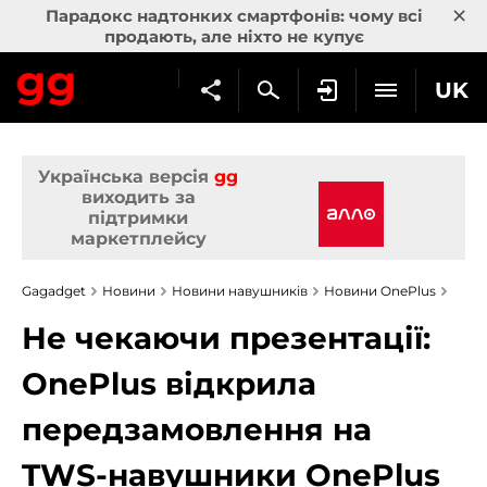
×
Парадокс надтонких смартфонів: чому всі
продають, але ніхто не купує
UK
Українська версія
gg
виходить за
підтримки
маркетплейсу
Gagadget
Новини
Новини навушників
Новини OnePlus
Не чекаючи презентації:
OnePlus відкрила
передзамовлення на
TWS-навушники OnePlus