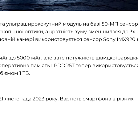
 та ультраширококутний модуль на базі 50-МП сенсор
копічної оптики, а кратність зуму зменшилася до 3x.
сновній камері використовується сенсор Sony IMX920 
Аг до 5000 мАг, але зате потужність швидкої зарядк
го, оперативна пам'ять LPDDR5T тепер використовуєтьс
б'ємом 1 ТБ.
21 листопада 2023 року. Вартість смартфона в різних