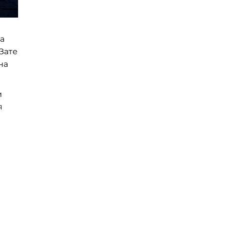
а
 Зате
на
и
я