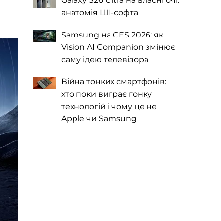
Galaxy S26 Ultra на власні очі:
анатомія ШІ-софта
Samsung на CES 2026: як
Vision AI Companion змінює
саму ідею телевізора
Війна тонких смартфонів:
хто поки виграє гонку
технологій і чому це не
Apple чи Samsung