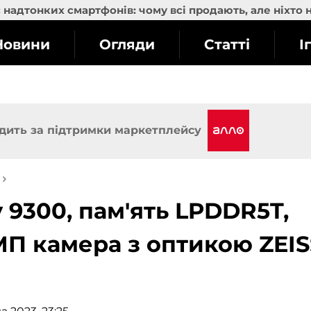
надтонких смартфонів: чому всі продають, але ніхто 
Новини
Огляди
Статті
І
дить за підтримки маркетплейсу
y 9300, пам'ять LPDDR5T,
-МП камера з оптикою ZEIS