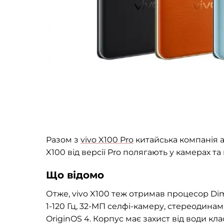
Разом з
vivo X100 Pro
китайська компанія а
X100 від версії Pro полягають у камерах та ц
Що відомо
Отже, vivo X100 теж отримав процесор Di
1-120 Гц, 32-МП селфі-камеру, стереодина
OriginOS 4. Корпус має захист від води кла