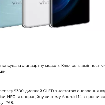
нонсувала стандартну модель. Ключові відмінності vi
іні.
mensity 9300, дисплей OLED з частотою оновлення ка
міки, NFC та операційну систему Android 14 з прошив
су IP68.