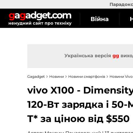
Парадокс 
Війна
Українська версія
gg
вихо
Gagadget
Новини
Новини смартфонів
Новини Vivo
vivo X100 - Dimensit
120-Вт зарядка і 50
T* за ціною від $550