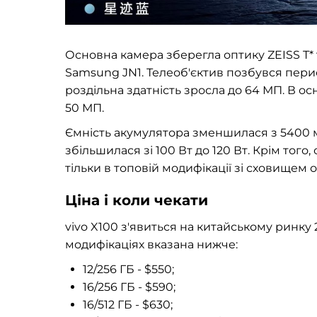
Основна камера зберегла оптику ZEISS T*
Samsung JN1. Телеоб'єктив позбувся перис
роздільна здатність зросла до 64 МП. В о
50 МП.
Ємність акумулятора зменшилася з 5400 м
збільшилася зі 100 Вт до 120 Вт. Крім то
тільки в топовій модифікації зі сховищем о
Ціна і коли чекати
vivo X100 з'явиться на китайському ринку 
модифікаціях вказана нижче:
12/256 ГБ - $550;
16/256 ГБ - $590;
16/512 ГБ - $630;