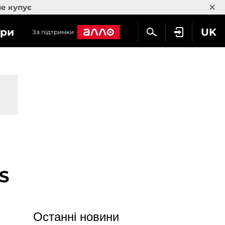
×
не купує
гри
UK
За підтримки
S
Останні новини