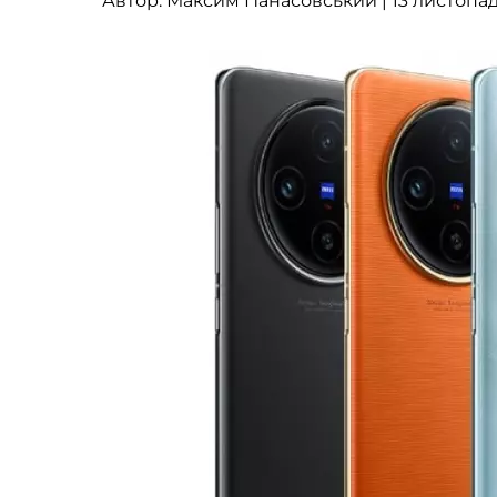
Автор:
Максим Панасовський
| 13 листопад