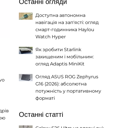
Останні огляди
Доступна автономна
навігація на зап'ясті: огляд
смарт-годинника Haylou
Watch Hyper
Як зробити Starlink
захищеним і мобільним:
огляд Adaptis MiniKit
Огляд ASUS ROG Zephyrus
vo
G16 (2026): абсолютна
потужність у портативному
форматі
дрів
Останні статті
кою