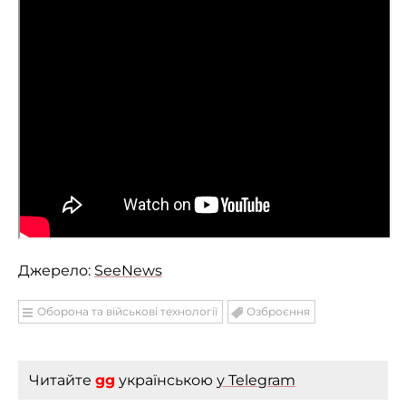
Джерело:
SeeNews
Оборона та військові технології
Озброєння
Читайте
gg
українською
у Telegram