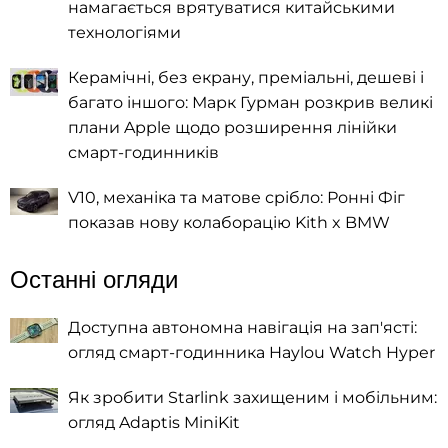
намагається врятуватися китайськими
технологіями
Керамічні, без екрану, преміальні, дешеві і
багато іншого: Марк Гурман розкрив великі
плани Apple щодо розширення лінійки
смарт-годинників
V10, механіка та матове срібло: Ронні Фіг
показав нову колаборацію Kith x BMW
Останні огляди
Доступна автономна навігація на зап'ясті:
огляд смарт-годинника Haylou Watch Hyper
Як зробити Starlink захищеним і мобільним:
огляд Adaptis MiniKit