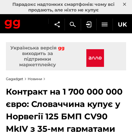
×
Парадокс надтонких смартфонів: чому всі
продають, але ніхто не купує
UK
Українська версія
gg
виходить за
підтримки
маркетплейсу
Gagadget
Новини
Контракт на 1 700 000 000
євро: Словаччина купує у
Норвегії 125 БМП CV90
MkIV з 35-мм гарматами