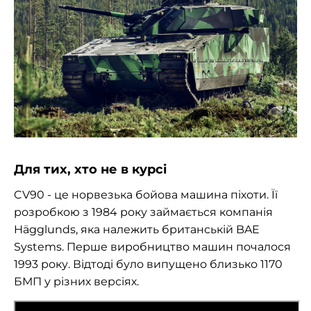
Для тих, хто не в курсі
CV90 - це норвезька бойова машина піхоти. Її
розробкою з 1984 року займається компанія
Hägglunds, яка належить британській BAE
Systems. Перше виробництво машин почалося
1993 року. Відтоді було випущено близько 1170
БМП у різних версіях.