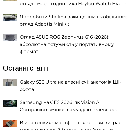
огляд смарт-годинника Haylou Watch Hyper
Як зробити Starlink захищеним і мобільним:
огляд Adaptis MiniKit
Огляд ASUS ROG Zephyrus G16 (2026):
абсолютна потужність у портативному
форматі
Останні статті
Galaxy S26 Ultra на власні очі: анатомія ШІ-
софта
Samsung на CES 2026: як Vision AI
Companion змінює саму ідею телевізора
Війна тонких смартфонів: хто поки виграє
гонку технологій і чому це не Apple чи