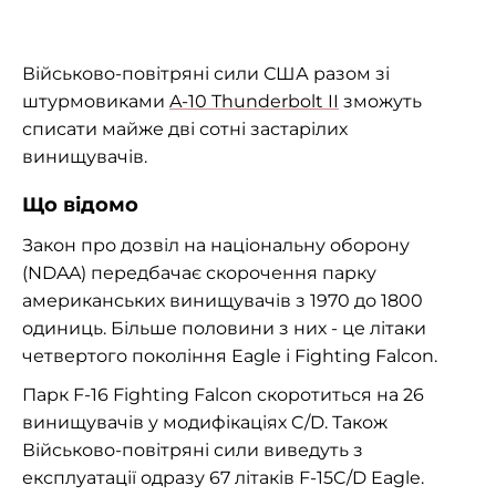
Військово-повітряні сили США разом зі
штурмовиками
A-10 Thunderbolt II
зможуть
списати майже дві сотні застарілих
винищувачів.
Що відомо
Закон про дозвіл на національну оборону
(NDAA) передбачає скорочення парку
американських винищувачів з 1970 до 1800
одиниць. Більше половини з них - це літаки
четвертого покоління Eagle і Fighting Falcon.
Парк F-16 Fighting Falcon скоротиться на 26
винищувачів у модифікаціях C/D. Також
Військово-повітряні сили виведуть з
експлуатації одразу 67 літаків F-15C/D Eagle.