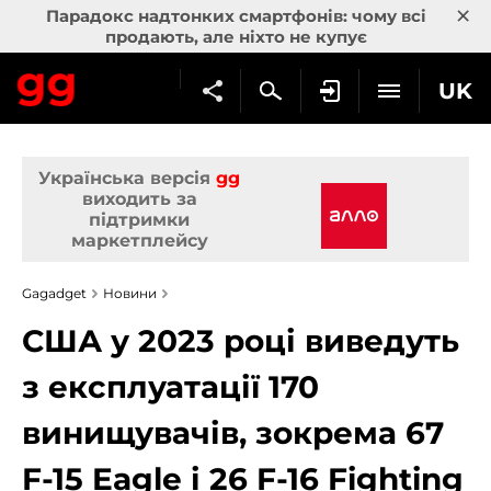
×
Парадокс надтонких смартфонів: чому всі
продають, але ніхто не купує
UK
Українська версія
gg
виходить за
підтримки
маркетплейсу
Gagadget
Новини
США у 2023 році виведуть
з експлуатації 170
винищувачів, зокрема 67
F-15 Eagle і 26 F-16 Fighting