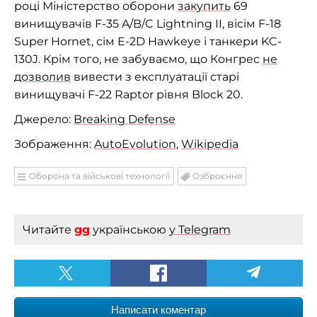
році Міністерство оборони
закупить
69
винищувачів F-35 A/B/C Lightning II, вісім F-18
Super Hornet, сім E-2D Hawkeye і танкери KC-
130J. Крім того, не забуваємо, що Конгрес
не
дозволив
вивести з експлуатації старі
винищувачі F-22 Raptor рівня Block 20.
Джерело:
Breaking Defense
Зображення:
AutoEvolution
,
Wikipedia
Оборона та військові технології
Озброєння
Читайте
gg
українською
у Telegram
Написати коментар