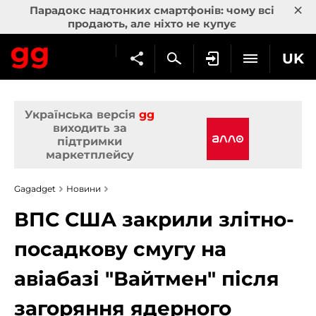
×
Парадокс надтонких смартфонів: чому всі
продають, але ніхто не купує
UK
Українська версія
gg
виходить за
підтримки
маркетплейсу
Gagadget
Новини
ВПС США закрили злітно-
посадкову смугу на
авіабазі "Вайтмен" після
загоряння ядерного