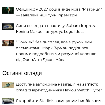
Офіційно: у 2027 році вийде нова “Матриця”
— заявлені інші гучні прем'єри
Синя легенда з пластику: Subaru Impreza
Коліна Макрея штурмує Lego Ideas
“Пончик” без дисплея, але з рухомими
елементами: Марк Гурман поділився
новими подробицями розумної колонки
від OpenAI та Джоні Айва
Останні огляди
Доступна автономна навігація на зап'ясті:
огляд смарт-годинника Haylou Watch Hyper
Як зробити Starlink захищеним і мобільним: