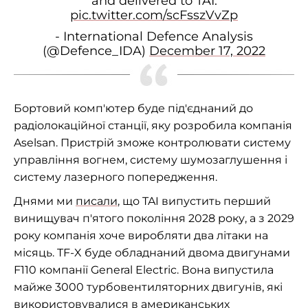
and delivered to TAI.
pic.twitter.com/scFsszVvZp
- International Defence Analysis
(@Defence_IDA)
December 17, 2022
Бортовий комп'ютер буде під'єднаний до
радіолокаційної станції, яку розробила компанія
Aselsan. Пристрій зможе контролювати систему
управління вогнем, систему шумозаглушення і
систему лазерного попередження.
Днями ми
писали
, що TAI випустить перший
винищувач п'ятого покоління 2028 року, а з 2029
року компанія хоче виробляти два літаки на
місяць. TF-X буде обладнаний двома двигунами
F110 компанії General Electric. Вона випустила
майже 3000 турбовентиляторних двигунів, які
використовувалися в американських