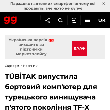
×
Парадокс надтонких смартфонів: чому всі
продають, але ніхто не купує
UK
Українська версія
gg
виходить за
підтримки
маркетплейсу
Gagadget
Новини
TÜBİTAK випустила
бортовий комп'ютер для
турецького винищувача
п'ятого покоління TF-X