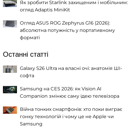
Як зробити Starlink захищеним і мобільним:
огляд Adaptis MiniKit
Огляд ASUS ROG Zephyrus G16 (2026):
абсолютна потужність у портативному
форматі
Останні статті
Galaxy S26 Ultra на власні очі: анатомія ШІ-
софта
Samsung на CES 2026: як Vision AI
Companion змінює саму ідею телевізора
Війна тонких смартфонів: хто поки виграє
гонку технологій і чому це не Apple чи
Samsung