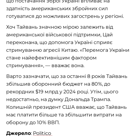
що постачання зброї Україні впливає на
здатність американських збройних сил
готуватися до можливих загострень у регіоні.
Хоч Тайвань значною мірою залежить від
американської військової підтримки, Цай
переконана, що допомога Україні сприяє
стримуванню агресії Китаю. «Перемога України
стане найефективнішим фактором
стримування», — вважає вона.
Варто зазначати, що за останні 8 років Тайвань
збільшив оборонний бюджет на 80%, до
рекордних $19 млрд у 2024 році. Утім, цього
недостатньо, на думку Дональда Трампа.
Колишній президент США вважає, що Тайвань
має платити більше та збільшити витрати на
оборону до 10% ВВП.
Джерело
:
Politico