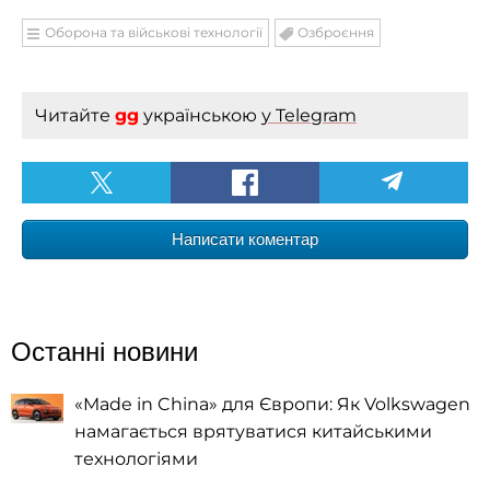
Оборона та військові технології
Озброєння
Читайте
gg
українською
у Telegram
Написати коментар
Останні новини
«Made in China» для Європи: Як Volkswagen
намагається врятуватися китайськими
технологіями