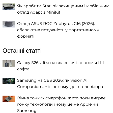
Як зробити Starlink захищеним і мобільним:
огляд Adaptis MiniKit
Огляд ASUS ROG Zephyrus G16 (2026):
абсолютна потужність у портативному
форматі
Останні статті
Galaxy S26 Ultra на власні очі: анатомія ШІ-
софта
Samsung на CES 2026: як Vision AI
Companion змінює саму ідею телевізора
Війна тонких смартфонів: хто поки виграє
гонку технологій і чому це не Apple чи
Samsung