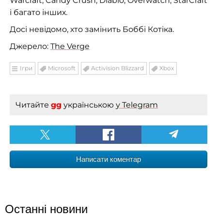
Warcraft, Candy Crush, Diablo, Overwatch, StarCraft
і багато інших.
Досі невідомо, хто замінить Боббі Котіка.
Джерело:
The Verge
Ігри
Microsoft
Activision Blizzard
Xbox
Читайте
gg
українською
у Telegram
Написати коментар
Останні новини