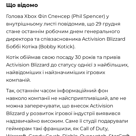
Що відомо
Голова Xbox Філ Спенсер (Phil Spencer) у
внутрішньому листі повідомив, що 29 грудня
стане останнім робочим днем генерального
директора та співзасновника Activision Blizzard
Боббі Котіка (Bobby Kotick).
Котік обіймав свою посаду 30 років та привів
Activision Blizzard до статусу однієї з найбільших,
найвідоміших і найзначиміших ігрових
компаній.
Так, останнім часом інформаційний фон
навколо компанії не найсприятливіший, але не
можна заперечувати, що внесок Activision
Blizzard у розвиток ігрової індустрії виявився
надзвичайно високим. Саме її студії подарували
геймерам такі франшизи, як Call of Duty,