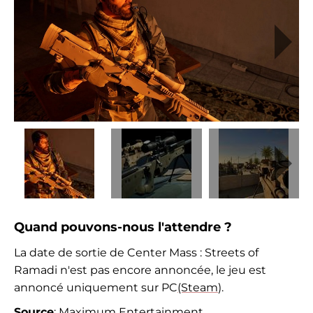
Quand pouvons-nous l'attendre ?
La date de sortie de Center Mass : Streets of
Ramadi n'est pas encore annoncée, le jeu est
annoncé uniquement sur PC
(Steam
).
Source
:
Maximum Entertainment