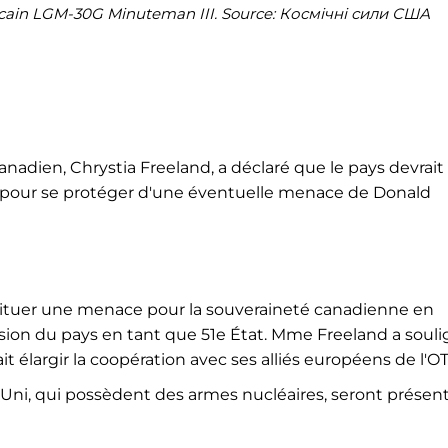
éricain LGM-30G Minuteman III. Source: Космічні сили США
nadien, Chrystia Freeland, a déclaré que le pays devrait
i pour se protéger d'une éventuelle menace de Donald
stituer une menace pour la souveraineté canadienne en
ésion du pays en tant que 51e État. Mme Freeland a soul
it élargir la coopération avec ses alliés européens de l'O
Uni, qui possèdent des armes nucléaires, seront présent