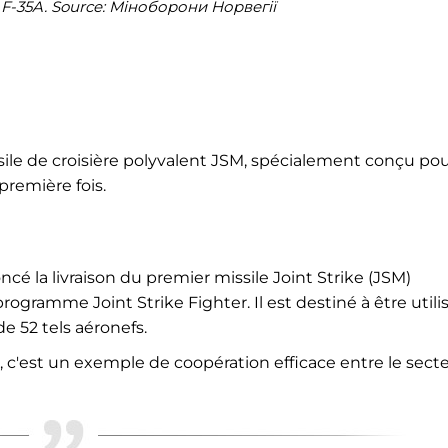
u F-35A. Source: Міноборони Норвегії
sile de croisière polyvalent JSM, spécialement conçu pou
première fois.
é la livraison du premier missile Joint Strike (JSM)
gramme Joint Strike Fighter. Il est destiné à être utili
e 52 tels aéronefs.
k, c'est un exemple de coopération efficace entre le sect