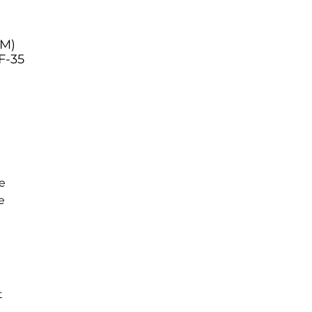
SM)
F-35
e
e
t