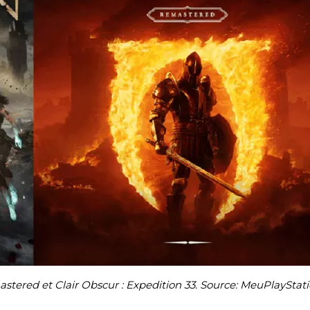
mastered et Clair Obscur : Expedition 33. Source: MeuPlayStat