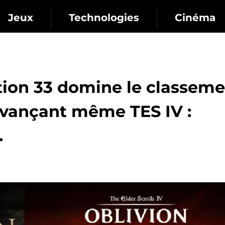
Jeux
Technologies
Cinéma
ition 33 domine le classem
evançant même TES IV :
.