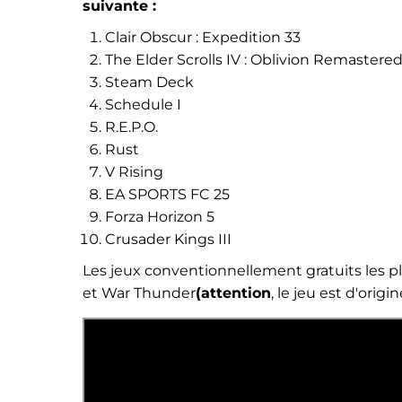
suivante :
Clair Obscur : Expedition 33
The Elder Scrolls IV : Oblivion Remastere
Steam Deck
Schedule I
R.E.P.O.
Rust
V Rising
EA SPORTS FC 25
Forza Horizon 5
Crusader Kings III
Les jeux conventionnellement gratuits les p
et War Thunder
(attention
, le jeu est d'origin