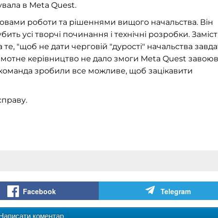
вала в Meta Quest.
вами роботи та рішеннями вищого начальства. Він
ить усі творчі починання і технічні розробки. Заміст
а те, "щоб не дати черговій "дурості" начальства завд
амотне керівництво не дало змоги Meta Quest завою
го команда зробили все можливе, щоб зацікавити
справу.
Facebook
Telegram
Написати коментар