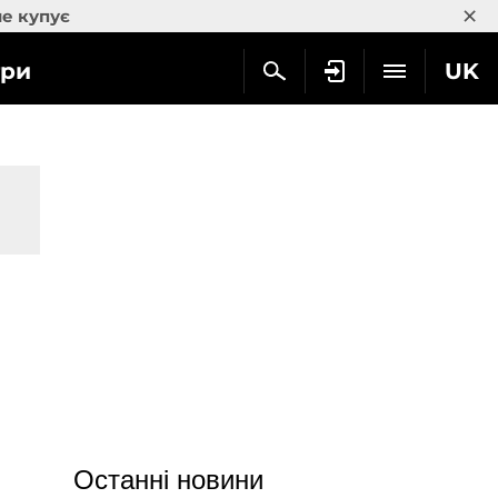
×
не купує
гри
UK
Останні новини