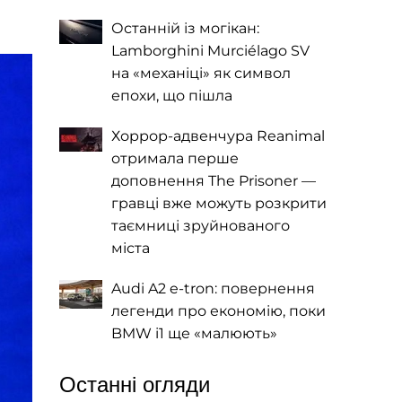
Останній із могікан:
Lamborghini Murciélago SV
на «механіці» як символ
епохи, що пішла
Хоррор-адвенчура Reanimal
отримала перше
доповнення The Prisoner —
гравці вже можуть розкрити
таємниці зруйнованого
міста
Audi A2 e-tron: повернення
легенди про економію, поки
BMW i1 ще «малюють»
Останні огляди