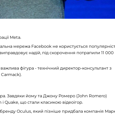
ації Meta.
ціальна мережа Facebook не користується популярніс
 виправдовує надій, під скорочення потрапили 11 000
важлива фігура - технічний директор-консультант з
 Carmack).
ура. Завдяки йому та Джону Ромеро (John Romero)
 і Quake, що стали класикою відеоігор.
ренду Oculus, який пізніше придбала компанія Мар