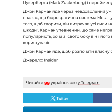
Цукерберга (Mark Zuckerberg) і переймену
Джон Кармак йде через невдоволення умо
вважає, що бюрократична система Meta губ
того, щоб творити, він витрачав усі сили н
шкоди". Кармак упевнений, що саме негр
популярність, хоча зі свого боку він і йо
користувачів.
Джон Кармак йде, щоб розпочати власну 
Джерело:
Insider
Читайте
gg
українською
у Telegram
Twitter