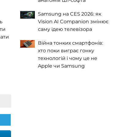
анатомія ШІ-софта
Samsung на CES 2026: як
Vision AI Companion змінює
ь
саму ідею телевізора
ати
вати
Війна тонких смартфонів:
хто поки виграє гонку
технологій і чому це не
Apple чи Samsung