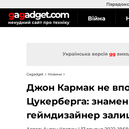
Парадокс 
Війна
Українська версія
gg
вихо
Gagadget
Новини
Джон Кармак не впо
Цукерберга: знамен
геймдизайнер зали