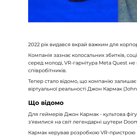
2022 рік видався вкрай важким для корпор
Компанія зазнає колосальних збитків, со
серед молоді, VR-гарнітура Meta Quest не
співробітників.
Тепер стало відомо, що компанію залишає 
віртуальної реальності Джон Кармак (John
Що відомо
Для геймерів Джон Кармак - культова фіг
з'явилися на світ легендарні шутери Doom
Кармак керував розробкою VR-пристрою б