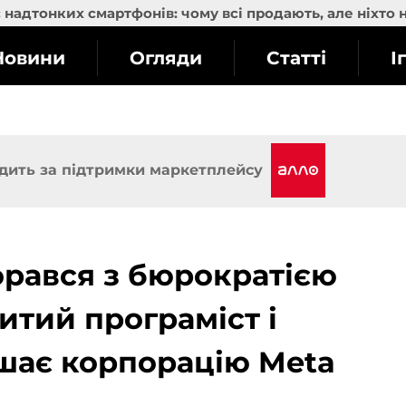
надтонких смартфонів: чому всі продають, але ніхто 
Новини
Огляди
Статті
І
дить за підтримки маркетплейсу
рався з бюрократією
итий програміст і
шає корпорацію Meta