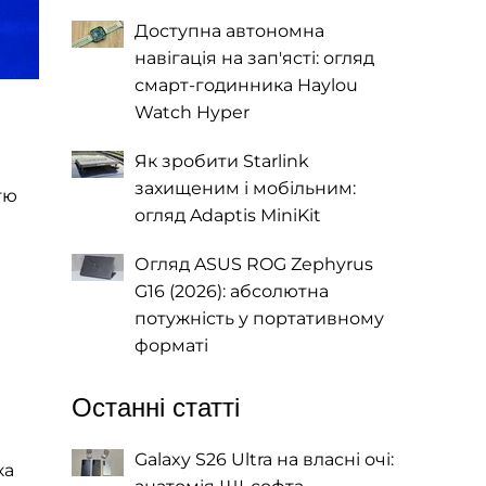
Доступна автономна
навігація на зап'ясті: огляд
смарт-годинника Haylou
Watch Hyper
Як зробити Starlink
захищеним і мобільним:
тю
огляд Adaptis MiniKit
Огляд ASUS ROG Zephyrus
G16 (2026): абсолютна
потужність у портативному
форматі
Останні статті
Galaxy S26 Ultra на власні очі:
ка