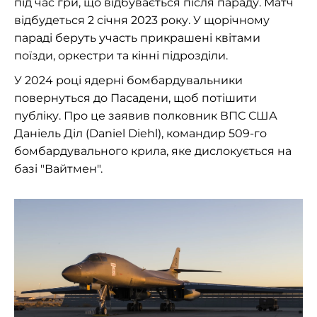
під час гри, що відбувається після параду. Матч
відбудеться 2 січня 2023 року. У щорічному
параді беруть участь прикрашені квітами
поїзди, оркестри та кінні підрозділи.
У 2024 році ядерні бомбардувальники
повернуться до Пасадени, щоб потішити
публіку. Про це заявив полковник ВПС США
Даніель Діл (Daniel Diehl), командир 509-го
бомбардувального крила, яке дислокується на
базі "Вайтмен".