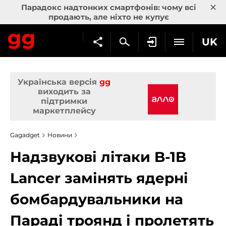
×
Парадокс надтонких смартфонів: чому всі
продають, але ніхто не купує
UK
Українська версія
gg
виходить за
підтримки
маркетплейсу
Gagadget
Новини
Надзвукові літаки B-1B
Lancer замінять ядерні
бомбардувальники на
Параді троянд і пролетять