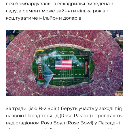
вся бомбардувальна ескадрилья виведена з
ладу, а ремонт може зайняти кілька років і
коштуватиме мільйони доларів.
За традицією B-2 Spirit беруть участь у заході під
назвою Парад троянд (Rose Parade) і пролітають
над стадіоном Роуз Боул (Rose Bowl) у Пасадені