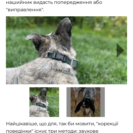
нашийник видасть попередження або
"виправлення".
Найцікавіше, що для, так би мовити, "корекції
поведінки" існує три методи: звукове