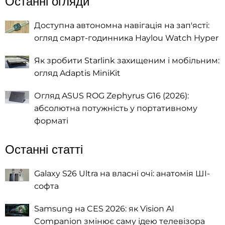
Останні огляди
Доступна автономна навігація на зап'ясті:
огляд смарт-годинника Haylou Watch Hyper
Як зробити Starlink захищеним і мобільним:
огляд Adaptis MiniKit
Огляд ASUS ROG Zephyrus G16 (2026):
абсолютна потужність у портативному
форматі
Останні статті
Galaxy S26 Ultra на власні очі: анатомія ШІ-
софта
Samsung на CES 2026: як Vision AI
Companion змінює саму ідею телевізора