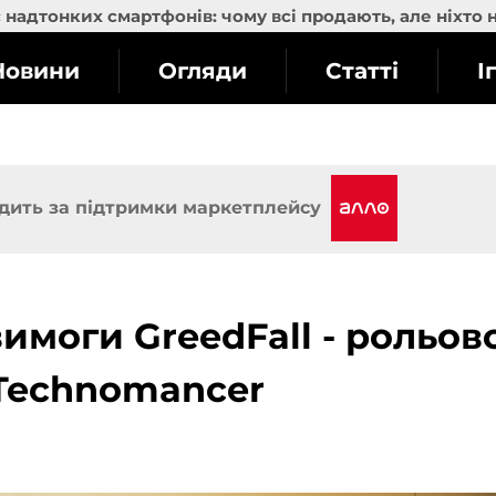
надтонких смартфонів: чому всі продають, але ніхто 
Новини
Огляди
Статті
І
дить за підтримки маркетплейсу
имоги GreedFall - рольов
 Technomancer