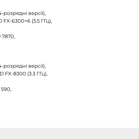
-розрядні версії),
D FX-6300×6 (3.5 ГГц),
 7870,
-розрядні версії),
D FX-8300 (3.3 ГГц),
 590,