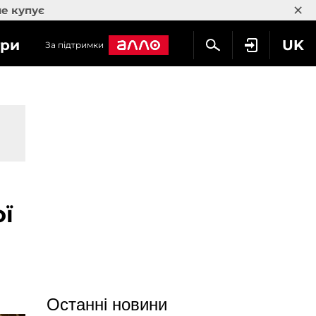
×
не купує
гри
UK
За підтримки
ої
Останні новини