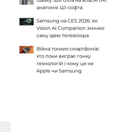
Galaxy S26 Ultra на власні очі:
анатомія ШІ-софта
Samsung на CES 2026: як
Vision AI Companion змінює
саму ідею телевізора
Війна тонких смартфонів:
хто поки виграє гонку
технологій і чому це не
Apple чи Samsung