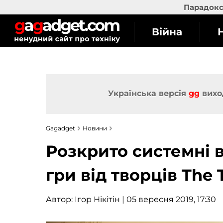
Парадокс 
Війна
Українська версія
gg
вихо
Gagadget
Новини
Розкрито системні в
гри від творців The
Автор:
Ігор Нікітін
| 05 вересня 2019, 17:30