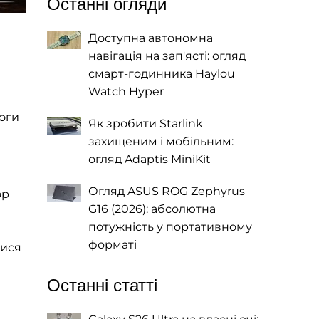
Останні огляди
Доступна автономна
навігація на зап'ясті: огляд
смарт-годинника Haylou
Watch Hyper
оги
Як зробити Starlink
захищеним і мобільним:
огляд Adaptis MiniKit
Огляд ASUS ROG Zephyrus
ор
G16 (2026): абсолютна
потужність у портативному
форматі
тися
Останні статті