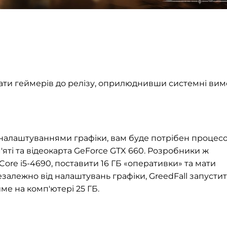
вати геймерів до релізу, оприлюднивши системні вим
 налаштуваннями графіки, вам буде потрібен процес
ам'яті та відеокарта GeForce GTX 660. Розробники ж
Core i5-4690, поставити 16 ГБ «оперативки» та мати
Незалежно від налаштувань графіки, GreedFall запусти
йме на комп'ютері 25 ГБ.