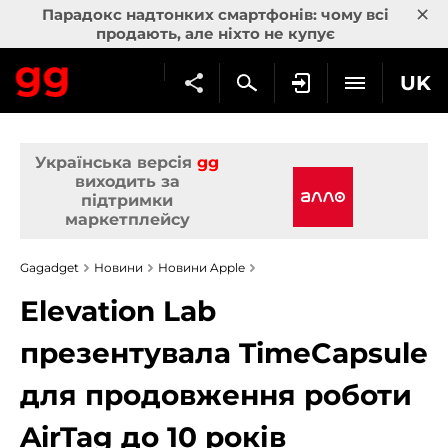
×
Парадокс надтонких смартфонів: чому всі
продають, але ніхто не купує
UK
Українська версія
gg
виходить за
підтримки
маркетплейсу
Gagadget
Новини
Новини Apple
Elevation Lab
презентувала TimeCapsule
для продовження роботи
AirTag до 10 років