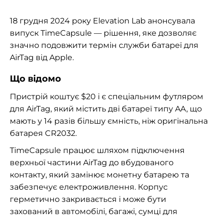
18 грудня 2024 року Elevation Lab анонсувала
випуск TimeCapsule — рішення, яке дозволяє
значно подовжити термін служби батареї для
AirTag від Apple.
Що відомо
Пристрій коштує $20 і є спеціальним футляром
для AirTag, який містить дві батареї типу AA, що
мають у 14 разів більшу ємність, ніж оригінальна
батарея CR2032.
TimeCapsule працює шляхом підключення
верхньої частини AirTag до вбудованого
контакту, який замінює монетну батарею та
забезпечує електроживлення. Корпус
герметично закривається і може бути
захований в автомобілі, багажі, сумці для