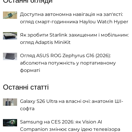
Останні огляди
Доступна автономна навігація на зап'ясті:
огляд смарт-годинника Haylou Watch Hyper
Як зробити Starlink захищеним і мобільним:
огляд Adaptis MiniKit
Огляд ASUS ROG Zephyrus G16 (2026):
абсолютна потужність у портативному
форматі
Останні статті
Galaxy S26 Ultra на власні очі: анатомія ШІ-
софта
Samsung на CES 2026: як Vision AI
Companion змінює саму ідею телевізора