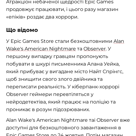
Атракціон небаченої щедрості Epic Games
продовжує працювати, і цього разу магазин
«епіків» роздає два хоррори.
Що відомо
У Epic Games Store стали безкоштовними
Alan
Wake's American Nightmare
та
Observer
. У
першому випадку гравцям пропонують
побувати в шкурі письменника Алана Уейка,
який прибуває у вигадане місто Найт Спрінгс,
щоб знищити свого злого двійника та
переписати реальність. У кіберпанк-хоррорі
Observer геймери перевтіляться у
нейродетектіва, який працює на поліцію та
проникає в розум підозрюваних.
Alan Wake's American Nightmare таі Observer вже
доступні для безкоштовного завантаження в
Epic Games Store до 24 жовтня. Потім магазин