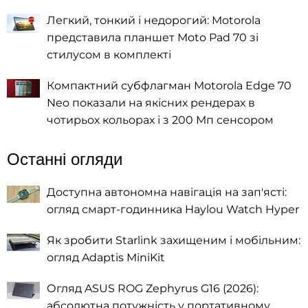
Легкий, тонкий і недорогий: Motorola
представила планшет Moto Pad 70 зі
стилусом в комплекті
Компактний субфлагман Motorola Edge 70
Neo показали на якісних рендерах в
чотирьох кольорах і з 200 Мп сенсором
Останні огляди
Доступна автономна навігація на зап'ясті:
огляд смарт-годинника Haylou Watch Hyper
Як зробити Starlink захищеним і мобільним:
огляд Adaptis MiniKit
Огляд ASUS ROG Zephyrus G16 (2026):
абсолютна потужність у портативному