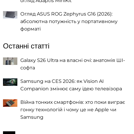
огляд Adaptis MiniKit
Огляд ASUS ROG Zephyrus G16 (2026):
абсолютна потужність у портативному
форматі
Останні статті
Galaxy S26 Ultra на власні очі: анатомія ШІ-
софта
Samsung на CES 2026: як Vision AI
Companion змінює саму ідею телевізора
Війна тонких смартфонів: хто поки виграє
гонку технологій і чому це не Apple чи
Samsung