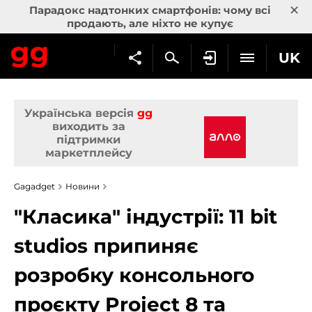
×
Парадокс надтонких смартфонів: чому всі
продають, але ніхто не купує
UK
Українська версія
gg
виходить за
підтримки
маркетплейсу
Gagadget
Новини
"Класика" індустрії: 11 bit
studios припиняє
розробку консольного
проєкту Project 8 та