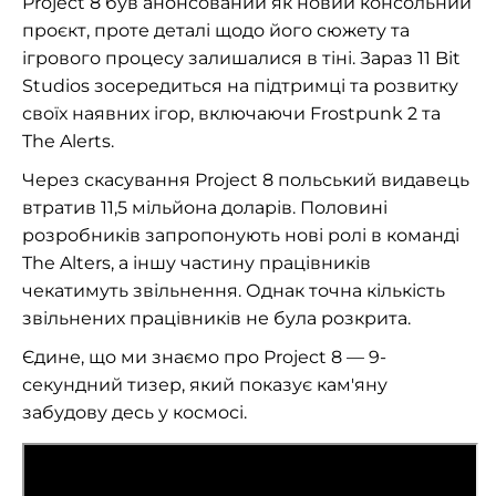
Project 8 був анонсований як новий консольний
проєкт, проте деталі щодо його сюжету та
ігрового процесу залишалися в тіні. Зараз 11 Bit
Studios зосередиться на підтримці та розвитку
своїх наявних ігор, включаючи Frostpunk 2 та
The Alerts.
Через скасування Project 8 польський видавець
втратив 11,5 мільйона доларів. Половині
розробників запропонують нові ролі в команді
The Alters, а іншу частину працівників
чекатимуть звільнення. Однак точна кількість
звільнених працівників не була розкрита.
Єдине, що ми знаємо про Project 8 — 9-
секундний тизер, який показує кам'яну
забудову десь у космосі.