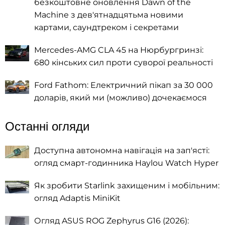
безкоштовне оновлення Dawn of the
Machine з дев'ятнадцятьма новими
картами, саундтреком і секретами
Mercedes-AMG CLA 45 на Нюрбургринзі:
680 кінських сил проти суворої реальності
Ford Fathom: Електричний пікап за 30 000
доларів, який ми (можливо) дочекаємося
Останні огляди
Доступна автономна навігація на зап'ясті:
огляд смарт-годинника Haylou Watch Hyper
Як зробити Starlink захищеним і мобільним:
огляд Adaptis MiniKit
Огляд ASUS ROG Zephyrus G16 (2026):