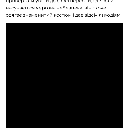
привертати уваги до своєї персони, але коли
насувається чергова небезпека, він охоче
одягає знаменитий костюм і дає відсіч лиходіям.