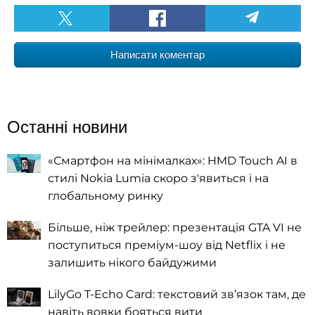
Написати коментар
Останні новини
«Смартфон на мінімалках»: HMD Touch AI в
стилі Nokia Lumia скоро з'явиться і на
глобальному ринку
Більше, ніж трейлер: презентація GTA VI не
поступиться преміум-шоу від Netflix і не
залишить нікого байдужими
LilyGo T-Echo Card: текстовий зв’язок там, де
навіть вовки бояться вити