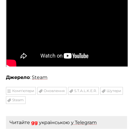
Джерело
:
Steam
Комп'ютери
Оновлення
S.T.A.L.K.E.R.
Шутери
Steam
Читайте
gg
українською
у Telegram