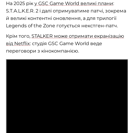
На 2025 рік
у GSC Game World великі плани
:
S.T.A.L.K.E.R. 2 і далі отримуватиме патчі, зокрема
й великі контентні оновлення, а для трилогії
Legends of the Zone готується некстген-патч.
Крім того,
STALKER може отримати екранізацію
від Netflix
: студія GSC Game World веде
переговори з кінокомпанією.