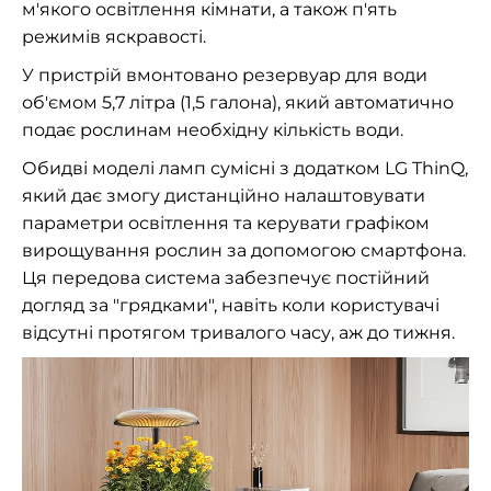
м'якого освітлення кімнати, а також п'ять
режимів яскравості.
У пристрій вмонтовано резервуар для води
об'ємом 5,7 літра (1,5 галона), який автоматично
подає рослинам необхідну кількість води.
Обидві моделі ламп сумісні з додатком LG ThinQ,
який дає змогу дистанційно налаштовувати
параметри освітлення та керувати графіком
вирощування рослин за допомогою смартфона.
Ця передова система забезпечує постійний
догляд за "грядками", навіть коли користувачі
відсутні протягом тривалого часу, аж до тижня.