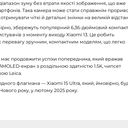
іапазон зуму без втрати якості зображення, що вже
артфонів. Така камера може стати справжнім прорив
тримувати чіткі й детальні знімки на великій відстан
мовірно, збережуть популярний 6,36-дюймовий компак
тувачів з моменту виходу Xiaomi 13. Це робить
є перевагу зручним, компактним моделям, що легко
16 має продовжити успіхи попередника, який вражав
MOLED-екран з роздільною здатністю 1.5K, чипсет
ою Leica.
ного флагмана — Xiaomi 15 Ultra, який, ймовірно, бу
Нового року, у лютому 2025 року.