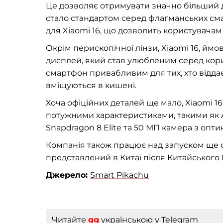
Це дозволяє отримувати значно більший д
стало стандартом серед флагманських см
для Xiaomi 16, що дозволить користувачам о
Окрім перископічної лінзи, Xiaomi 16, й
дисплей, який став улюбленим серед корис
смартфон привабливим для тих, хто відда
вміщуються в кишені.
Хоча офіційних деталей ще мало, Xiaomi 
потужними характеристиками, такими як A
Snapdragon 8 Elite та 50 МП камера з оптик
Компанія також працює над запуском ще од
представлений в Китаї після Китайського 
Джерело:
Smart Pikachu
Читайте
gg
українською
у Telegram