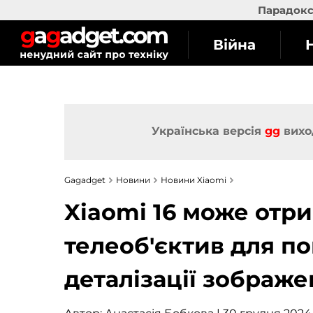
Парадокс 
Війна
Українська версія
gg
вихо
Gagadget
Новини
Новини Xiaomi
Xiaomi 16 може отр
телеоб'єктив для п
деталізації зображе