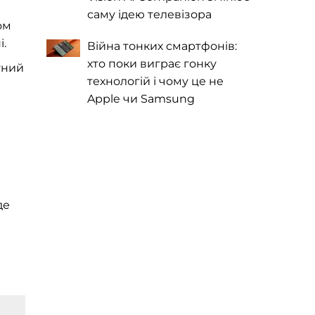
саму ідею телевізора
ом
і.
Війна тонких смартфонів:
хто поки виграє гонку
тний
технологій і чому це не
Apple чи Samsung
де