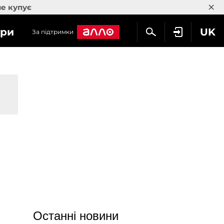
×
не купує
гри
UK
За підтримки
Останні новини