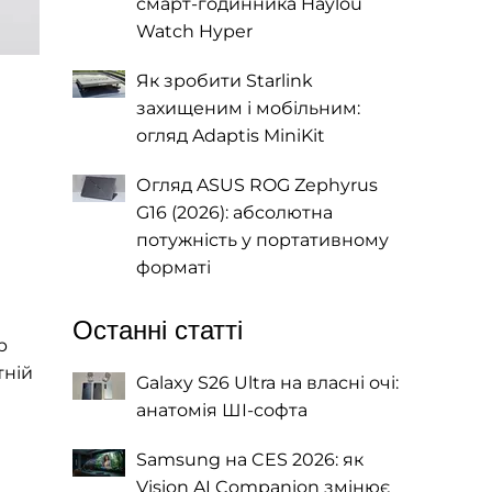
смарт-годинника Haylou
Watch Hyper
Як зробити Starlink
захищеним і мобільним:
огляд Adaptis MiniKit
Огляд ASUS ROG Zephyrus
G16 (2026): абсолютна
потужність у портативному
форматі
Останні статті
р
тній
Galaxy S26 Ultra на власні очі:
анатомія ШІ-софта
Samsung на CES 2026: як
Vision AI Companion змінює