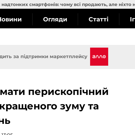
надтонких смартфонів: чому всі продають, але ніхто 
Новини
Огляди
Статті
І
дить за підтримки маркетплейсу
имати перископічний
окращеного зуму та
нь