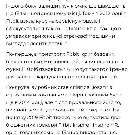
іншого боку, залишитися можна ще швидше і в
ще більш неприємному місці. Тому в 2017 році в
Fitbit взяла курс на сервісну модель і
сфокусувалися також на бізнес-клієнтах, що в
умовах американської страхової медицини
виглядає досить логічно.
По-перше, в пристроях Fitbit, крім базових
безкоштовних можливостей, з'явилися платні
функції. Дріб'язковість? А що тут такого? Тренер
для занять і харчування теж коштує грошей.
По-друге, виробник став співпрацювати зі
страховими компаніями. Перші ластівки були
ще в 2014 році, але після провального 2017 го,
цей напрямок одержав вищий пріоритет. На
початку 2019 Fitbit тихесенько випустила два
бюджетних трекери Fitbit Inspire і Inspire HR,
орієнтованих саме на бізнес-використання.