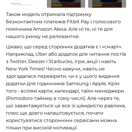
Також модель отримала підтримку
безконтактних платежів Fitbit Pay і голосового
помічника Amazon Alexa. Але ні те, ні те для
нашого ринку не релевантне.
Цікаво, що серед сторонніх додатків є і «смарт».
Наприклад, Uber або додаток для читання постів
з Twitter, Deezer і Starbucks, ігри, акції і навіть
New York Times! Чесно кажучи, навіть не
здогадалася перевірити, чи є у цього видання
додатки для годинників Samsung і Apple. Крім
того - всілякі карти, календарі, тайм-менеджери
(Pomodoro-таймер в тому числі). Але через те,
що завантажується це все зі швидкістю равлика,
плюс ще довго налаштовується, почати
користуватися сторонніми сервісами можна
тільки при високій мотивації.