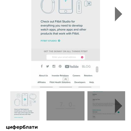
циферблати