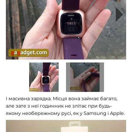
І масивна зарядка. Місця вона займає багато,
але зате з неї годинник не злітає при будь-
якому необережному русі, як у Samsung і Apple.