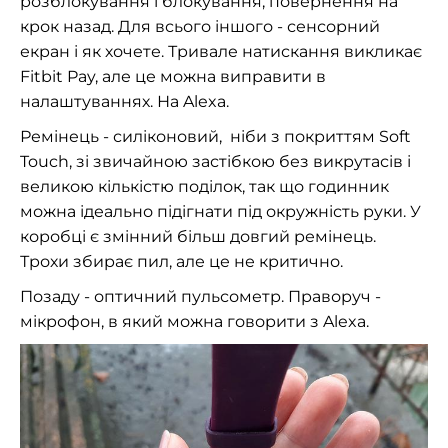
розблокування і блокування, повернення на
крок назад. Для всього іншого - сенсорний
екран і як хочете. Тривале натискання викликає
Fitbit Pay, але це можна виправити в
налаштуваннях. На Alexa.
Ремінець - силіконовий, ніби з покриттям Soft
Touch, зі звичайною застібкою без викрутасів і
великою кількістю поділок, так що годинник
можна ідеально підігнати під окружність руки. У
коробці є змінний більш довгий ремінець.
Трохи збирає пил, але це не критично.
Позаду - оптичний пульсометр. Праворуч -
мікрофон, в який можна говорити з Alexa.