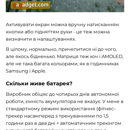
Активувати екран можна вручну натисканням
кнопки або підняттям руки - це теж можна
визначити в налаштуваннях.
В цілому, нормально, причепитися ні до чого,
але якось бідненько. Матриця теж хоч і AMOLED,
але не така багата кольорами, як в годинниках
Samsung і Apple.
Скільки живе батарея?
Виробник обіцяє до чотирьох днів автономної
роботи, ємність акумулятора не вказує. У мене в
стандартному режимі використання (фітнес-
трекер насамперед з тренуваннями по 1,5
години раз в два дні + автоматичним трекінгом