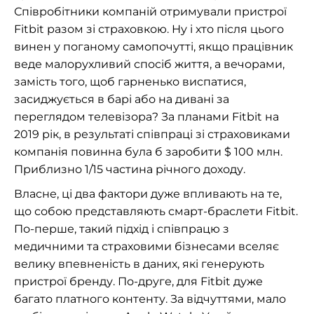
Співробітники компаній отримували пристрої
Fitbit разом зі страховкою. Ну і хто після цього
винен у поганому самопочутті, якщо працівник
веде малорухливий спосіб життя, а вечорами,
замість того, щоб гарненько виспатися,
засиджується в барі або на дивані за
переглядом телевізора? За планами Fitbit на
2019 рік, в результаті співпраці зі страховиками
компанія повинна була б заробити $ 100 млн.
Приблизно 1/15 частина річного доходу.
Власне, ці два фактори дуже впливають на те,
що собою представляють смарт-браслети Fitbit.
По-перше, такий підхід і співпрацю з
медичними та страховими бізнесами вселяє
велику впевненість в даних, які генерують
пристрої бренду. По-друге, для Fitbit дуже
багато платного контенту. За відчуттями, мало