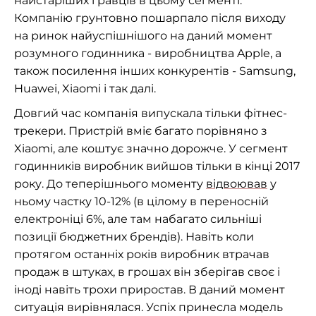
найстаріших гравців в цьому сегменті.
Компанію грунтовно пошарпало після виходу
на ринок найуспішнішого на даний момент
розумного годинника - виробництва Apple, а
також посилення інших конкурентів - Samsung,
Huawei, Xiaomi і так далі.
Довгий час компанія випускала тільки фітнес-
трекери. Пристрій вміє багато порівняно з
Xiaomi, але коштує значно дорожче. У сегмент
годинників виробник вийшов тільки в кінці 2017
року. До теперішнього моменту
відвоював
у
ньому частку 10-12% (в цілому в переносній
електроніці 6%, але там набагато сильніші
позиції бюджетних брендів). Навіть коли
протягом останніх років виробник втрачав
продаж в штуках, в грошах він зберігав своє і
іноді навіть трохи приростав. В даний момент
ситуація вирівнялася. Успіх принесла модель