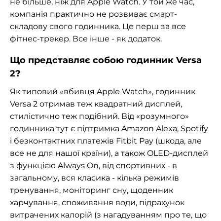
не більше, ніж для Apple Watch. У той же час,
компанія практично не розвиває смарт-
складову свого годинника. Це перш за все
фітнес-трекер. Все інше - як додаток.
Що представляє собою годинник Versa
2?
Як типовий «вбивця Apple Watch», годинник
Versa 2 отримав теж квадратний дисплей,
стилістично теж подібний. Від «розумного»
годинника тут є підтримка Amazon Alexa, Spotify
і безконтактних платежів Fitbit Pay (шкода, але
все не для нашої країни), а також OLED-дисплей
з функцією Always On, від спортивних - в
загальному, вся класика - кілька режимів
тренування, моніторинг сну, щоденник
харчування, споживання води, підрахунок
витрачених калорій (з нагадуванням про те, що