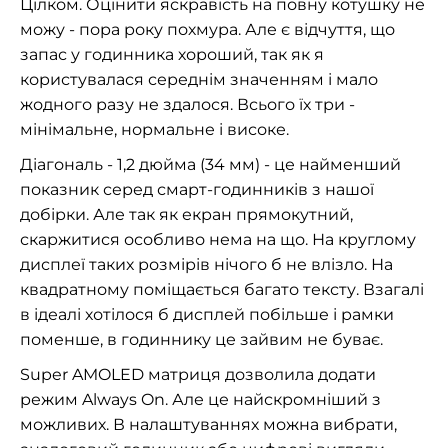
Цілком. Оцінити яскравість на повну котушку не
можу - пора року похмура. Але є відчуття, що
запас у годинника хороший, так як я
користувалася середнім значенням і мало
жодного разу не здалося. Всього їх три -
мінімальне, нормальне і високе.
Діагональ - 1,2 дюйма (34 мм) - це найменший
показник серед смарт-годинників з нашої
добірки. Але так як екран прямокутний,
скаржитися особливо нема на що. На круглому
дисплеї таких розмірів нічого б не влізло. На
квадратному поміщається багато тексту. Взагалі
в ідеалі хотілося б дисплей побільше і рамки
поменше, в годиннику це зайвим не буває.
Super AMOLED матриця дозволила додати
режим Always On. Але це найскромніший з
можливих. В налаштуваннях можна вибрати,