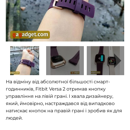
На відміну від абсолютної більшості смарт-
годинників, Fitbit Versa 2 отримав кнопку
управління на лівій грані. І хвала дизайнеру,
який, ймовірно, настраждався від випадково
натискає кнопок на правій грані і зробив як для
людей.