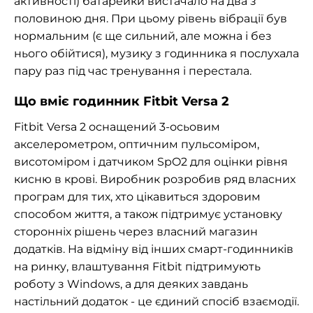
активності) батарейки вистачало на два з
половиною дня. При цьому рівень вібрації був
нормальним (є ще сильний, але можна і без
нього обійтися), музику з годинника я послухала
пару раз під час тренування і перестала.
Що вміє годинник Fitbit Versa 2
Fitbit Versa 2 оснащений 3-осьовим
акселерометром, оптичним пульсоміром,
висотоміром і датчиком SpO2 для оцінки рівня
кисню в крові. Виробник розробив ряд власних
програм для тих, хто цікавиться здоровим
способом життя, а також підтримує установку
сторонніх рішень через власний магазин
додатків. На відміну від інших смарт-годинників
на ринку, влаштування Fitbit підтримують
роботу з Windows, а для деяких завдань
настільний додаток - це єдиний спосіб взаємодії.