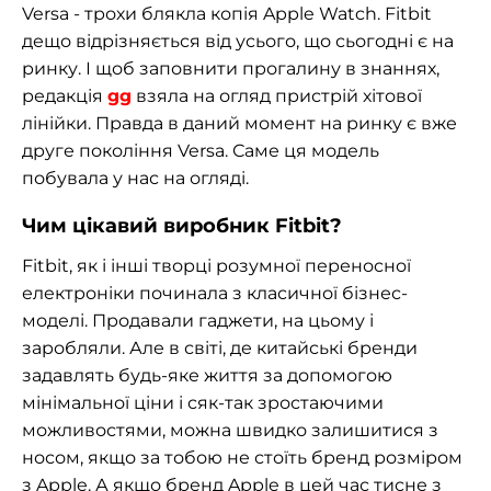
Versa - трохи блякла копія Apple Watch. Fitbit
дещо відрізняється від усього, що сьогодні є на
ринку. І щоб заповнити прогалину в знаннях,
редакція
gg
взяла на огляд пристрій хітової
лінійки. Правда в даний момент на ринку є вже
друге покоління Versa. Саме ця модель
побувала у нас на огляді.
Чим цікавий виробник Fitbit?
Fitbit, як і інші творці розумної переносної
електроніки починала з класичної бізнес-
моделі. Продавали гаджети, на цьому і
заробляли. Але в світі, де китайські бренди
задавлять будь-яке життя за допомогою
мінімальної ціни і сяк-так зростаючими
можливостями, можна швидко залишитися з
носом, якщо за тобою не стоїть бренд розміром
з Apple. А якщо бренд Apple в цей час тисне з