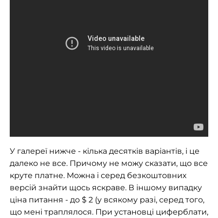
У галереї нижче - кілька десятків варіантів, і це
далеко не все. Причому не можу сказати, що все
круте платне. Можна і серед безкоштовних
версій знайти щось яскраве. В іншому випадку
ціна питання - до $ 2 (у всякому разі, серед того,
що мені траплялося. При установці циферблати,