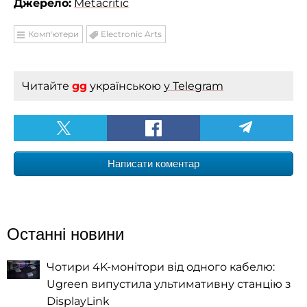
Джерело:
Metacritic
Комп'ютери
Electronic Arts
Читайте
gg
українською
у Telegram
Написати коментар
Останні новини
Чотири 4K-монітори від одного кабелю:
Ugreen випустила ультимативну станцію з
DisplayLink