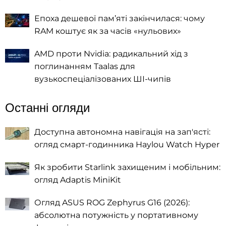
Епоха дешевої пам’яті закінчилася: чому
RAM коштує як за часів «нульових»
AMD проти Nvidia: радикальний хід з
поглинанням Taalas для
вузькоспеціалізованих ШІ-чипів
Останні огляди
Доступна автономна навігація на зап'ясті:
огляд смарт-годинника Haylou Watch Hyper
Як зробити Starlink захищеним і мобільним:
огляд Adaptis MiniKit
Огляд ASUS ROG Zephyrus G16 (2026):
абсолютна потужність у портативному