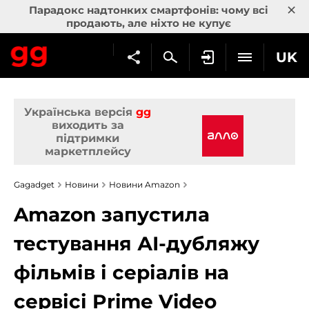
×
Парадокс надтонких смартфонів: чому всі
продають, але ніхто не купує
UK
Українська версія
gg
виходить за
підтримки
маркетплейсу
Gagadget
Новини
Новини Amazon
Amazon запустила
тестування АІ-дубляжу
фільмів і серіалів на
сервісі Prime Video