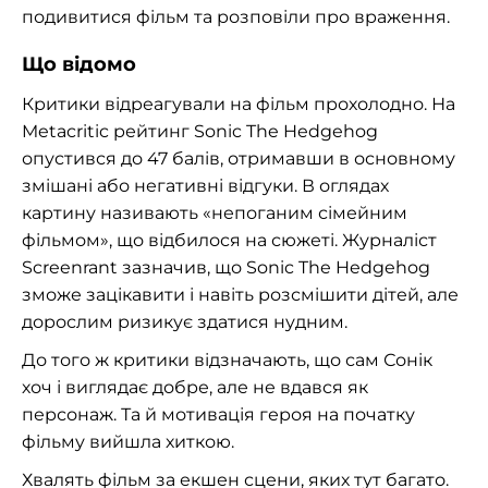
подивитися фільм та розповіли про враження.
Що відомо
Критики відреагували на фільм прохолодно. На
Metacritic рейтинг
Sonic The Hedgehog
опустився до 47 балів, отримавши в основному
змішані або негативні відгуки. В оглядах
картину називають «непоганим сімейним
фільмом», що відбилося на сюжеті. Журналіст
Screenrant зазначив, що
Sonic The Hedgehog
зможе зацікавити і навіть розсмішити дітей, але
дорослим ризикує здатися нудним.
До того ж критики відзначають, що сам Сонік
хоч і виглядає добре, але не вдався як
персонаж. Та й мотивація героя на початку
фільму вийшла хиткою.
Хвалять фільм за екшен сцени, яких тут багато.