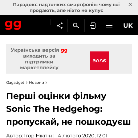
×
Парадокс надтонких смартфонів: чому всі
продають, але ніхто не купує
UK
Українська версія
gg
виходить за
підтримки
маркетплейсу
Gagadget
Новини
Перші оцінки фільму
Sonic The Hedgehog:
пропускай, не пошкодуєш
Автор:
Ігор Нікітін
| 14 лютого 2020, 12:01